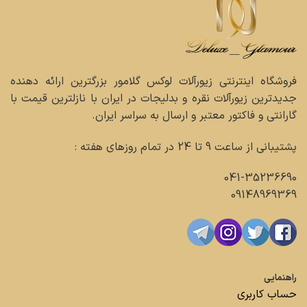
فروشگاه اینترنتی زیورآلات لوکس گلامور بزرگترین ارائه دهنده
جدیدترین زیورآلات نقره و بدلیجات در ایران با نازلترین قیمت با
گارانتی و فاکتور معتبر و ارسال به سراسر ایران.
پشتیبانی از ساعت 9 تا 24 در تمام روزهای هفته :
041-35236690
09148969369
راهنمایی
حساب کاربری