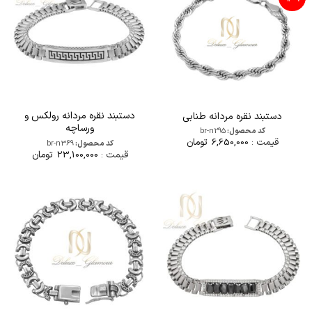
دستبند نقره مردانه رولکس و
دستبند نقره مردانه طنابی
ورساچه
کد محصول:
br-n295
قیمت :
6,650,000
تومان
کد محصول:
br-n369
قیمت :
23,100,000
تومان