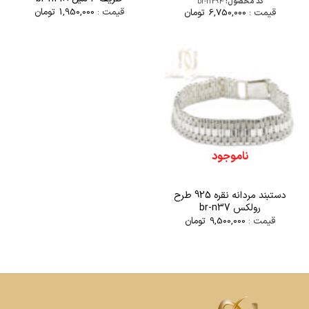
کد محصول:
br-n294
قیمت :
1,950,000
تومان
قیمت :
6,750,000
تومان
ناموجود
دستبند مردانه نقره 925 طرح
رولکس br-n37
قیمت :
9,500,000
تومان