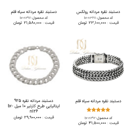
دستبند نقره مردانه رولکس
دستبند نقره مردانه سیاه قلم
کد محصول:
br-n368
کد محصول:
br-n297
قیمت :
23,100,000
تومان
قیمت :
21,580,000
تومان
دستبند مردانه نقره 925
دستبند نقره مردانه سیاه قلم
ایتالیایی طرح کارتیر 10 میل br-
n126
قیمت :
29,900,000
تومان
امتیاز
5
از
کد محصول:
br-n292
5
قیمت :
41,500,000
تومان