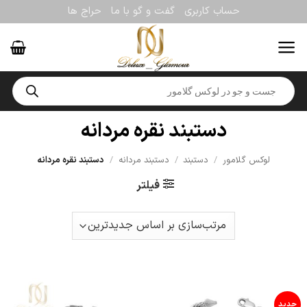
Ski
حساب کاربری
گفت و گو با ما
حراج ها
t
conten
Products
search
دستبند نقره مردانه
لوکس گلامور
/
دستبند
/
دستبند مردانه
/
دستبند نقره مردانه
فیلتر
جدید