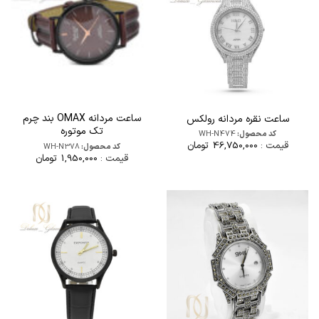
ساعت مردانه OMAX بند چرم
ساعت نقره مردانه رولکس
تک موتوره
کد محصول:
WH-N474
قیمت :
46,750,000
تومان
کد محصول:
WH-N378
قیمت :
1,950,000
تومان