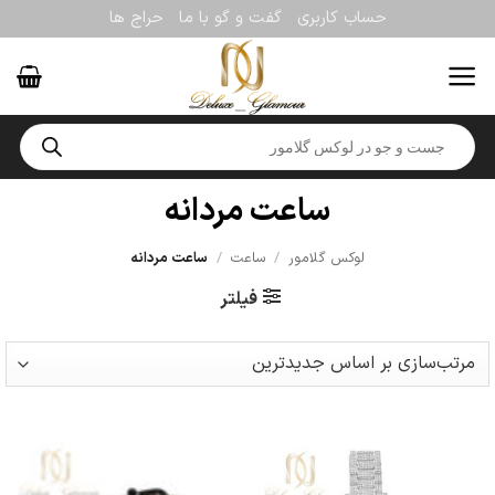
Ski
حساب کاربری
گفت و گو با ما
حراج ها
t
conten
Products
search
ساعت مردانه
لوکس گلامور
/
ساعت
/
ساعت مردانه
فیلتر