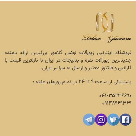
خاص به استایل شما ببخشند. چه به دنبال ساعت مردانه اسپرت
باشید و چه ساعت مردانه، ما برای هر نوع سلیقه ای گزینه ای
جذاب داریم.
اگر به دنبال ساعت مردانه ضد آب یا ساعت مردانه بند چرمی
هستید، مجموعه ما گزینه های متنوعی در این زمینه ارائه می
دهد. بسیاری از مدل های ما به گونه ای طراحی شده اند که در
فروشگاه اینترنتی زیورآلات لوکس گلامور بزرگترین ارائه دهنده
فعالیت های روزانه و حتی ورزش های مختلف بتوانند به خوبی
جدیدترین زیورآلات نقره و بدلیجات در ایران با نازلترین قیمت با
عمل کنند و در عین حال طراحی مدرن و شیکی داشته باشند. با
گارانتی و فاکتور معتبر و ارسال به سراسر ایران.
مرور مدل های جدید ساعت مردانه می توانید مناسب ترین گزینه
پشتیبانی از ساعت 9 تا 24 در تمام روزهای هفته :
را برای خود یا هدیه ای خاص پیدا کنید.
خرید ساعت مردانه در لوکس گلامور
041-35236690
09148969369
در لوکس گلامور، هدف ما فراهم کردن تجربه ای راحت و مطمئن
برای خرید ساعت مردانه است. از قیمت ساعت مردانه گرفته تا
کیفیت و اصالت، همه ی محصولات ما با دقت و ظرافت انتخاب
می شوند تا شما از خریدی بدون نگرانی و با قیمت مناسب بهره