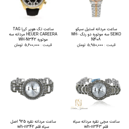
ساعت مردانه استیل سیکو
ساعت تگ هویر کررا TAG
SEIKO سه موتوره دو رنگ WH-
HEUER CAREERA مردانه سه
N408
موتوره WH-N342
قیمت :
5,950,000
تومان
قیمت :
5,600,000
تومان
ساعت مچی نقره مردانه سیاه
ساعت مردانه نقره 925 اصل
قلم wh-n343
سیاه قلم wh-n342