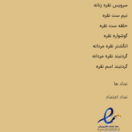
تبدیل کرده است. برخی از ساعت های مردانه نقره لوکس نیز
سرویس نقره زنانه
دارای نگین های خاص و یا حکاکی های زیبا هستند که جلوه ای
نیم ست نقره
ویژه به این ساعت ها می بخشد که از آن جمله می توان به
ساعت نقره سیاه قلم با نگین های مارکازیت اشاره کرد که از برند
حلقه ست نقره
های معروف نظیر سما (SAMA) یا H&D می باشند.
گوشواره نقره
از طرفی، قیمت ساعت مردانه نقره نیز بسته به برند و ویژگی های
انگشتر نقره مردانه
آن متنوع است و بر اساس
قیمت روز نقره خام
تعیین می شود.
گردنبند نقره مردانه
لوکس گلامور تلاش می کند تا با عرضه انواع مدل های مختلف، از
گردنبند اسم نقره
جمله ساعت های مردانه نقره شیک و مدل های جدید ساعت
مردانه، رضایت مشتریان خود را جلب کند. این ساعت ها می
توانند انتخابی عالی برای موقعیت های رسمی و حتی روزانه
نماد ها
باشند. شما میتوانید با انتخاب یک ساعت مردانه نقره آن را با
عزیزان خود نیز ست کنید که نمونه های ان در بخش
ساعت نقره
نماد اعتماد
زنانه
موجود هستند.
ساعت مردانه استیل
ساعت مردانه استیل، یکی از پرطرفدارترین انواع ساعت ها در بین