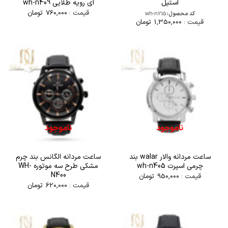
استیل
ای رویه طلایی wh-n409
قیمت :
760,000
تومان
کد محصول:
wh-n215
قیمت :
1,350,000
تومان
ناموجود
ناموجود
ساعت مردانه والار walar بند
ساعت مردانه الگانس بند چرم
چرمی اسپرت wh-n405
مشکی طرح سه موتوره WH-
N400
قیمت :
950,000
تومان
قیمت :
620,000
تومان