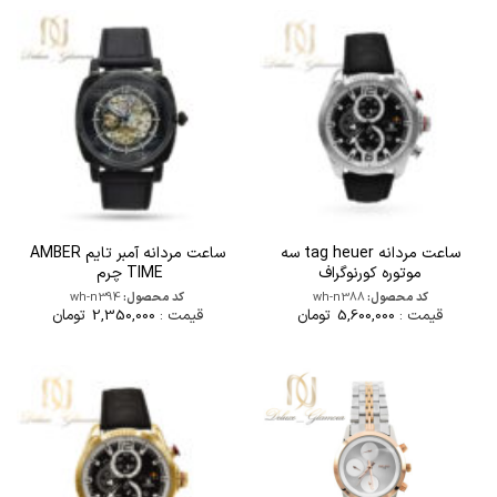
بود.
است.
ساعت مردانه tag heuer سه
ساعت مردانه آمبر تایم AMBER
موتوره کورنوگراف
TIME چرم
کد محصول:
wh-n388
کد محصول:
wh-n394
قیمت :
5,600,000
تومان
قیمت :
2,350,000
تومان