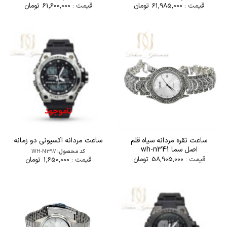
قیمت :
61,985,000
تومان
قیمت :
61,600,000
تومان
ناموجود
ساعت نقره مردانه سیاه قلم
ساعت مردانه اکسپونی دو زمانه
اصل سما wh-n341
کد محصول:
WH-N397
قیمت :
58,905,000
تومان
قیمت :
1,650,000
تومان