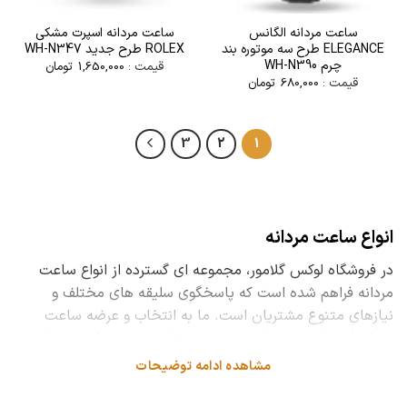
ساعت مردانه الگانس
ساعت مردانه اسپرت مشکی
ELEGANCE طرح سه موتوره بند
ROLEX طرح جدید WH-N347
چرم WH-N390
قیمت :
1,650,000
تومان
قیمت :
680,000
تومان
3
2
1
انواع ساعت مردانه
در فروشگاه لوکس گلامور، مجموعه ای گسترده از انواع ساعت
مردانه فراهم شده است که پاسخگوی سلیقه های مختلف و
نیازهای متنوع مشتریان است. ما به انتخاب و عرضه ساعت
مردانه اصل اهمیت زیادی می دهیم تا هر مشتری از خرید خود
اطمینان داشته باشد. این ساعت ها شامل برندهای معروف
مشاهده ادامه توضیحات
جهانی و ساعت های لوکس با طراحی های خاص و جدید هستند
که هر کدام با ویژگی های منحصر به فرد خود می توانند جلوه ای