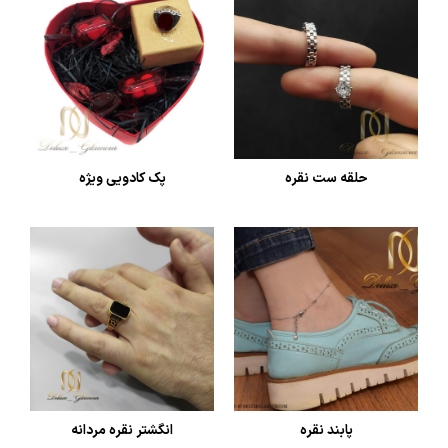
حلقه ست نقره
پک کادویی ویژه
پابند نقره
انگشتر نقره مردانه