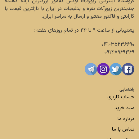
فروشگاه اینترنتی زیورآلات لوکس گلامور بزرگترین ارائه دهنده
جدیدترین زیورآلات نقره و بدلیجات در ایران با نازلترین قیمت با
گارانتی و فاکتور معتبر و ارسال به سراسر ایران.
پشتیبانی از ساعت 9 تا 24 در تمام روزهای هفته :
041-35236690
09148969369
راهنمایی
حساب کاربری
سبد خرید
درباره ما
تماس با ما