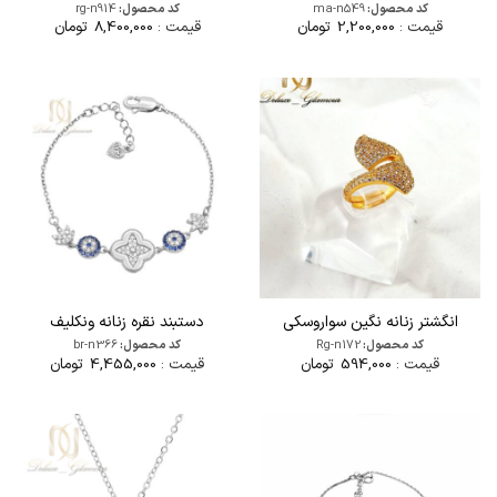
کد محصول:
ma-n549
کد محصول:
rg-n914
قیمت :
2,200,000
تومان
قیمت :
8,400,000
تومان
انگشتر زنانه نگین سواروسکی
دستبند نقره زنانه ونکلیف
کد محصول:
Rg-n172
کد محصول:
br-n366
قیمت :
594,000
تومان
قیمت :
4,455,000
تومان