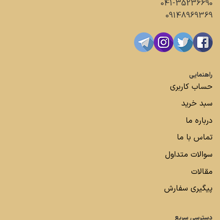
041-35236690
09148969369
راهنمایی
حساب کاربری
سبد خرید
درباره ما
تماس با ما
سوالات متداول
مقالات
پیگیری سفارش
دسترسی سریع