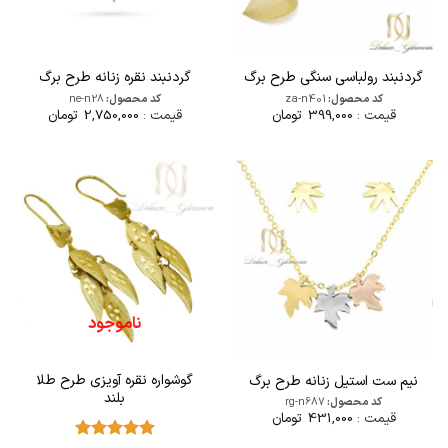
گردنبند رولباسی سنگی طرح برگ
گردنبند نقره زنانه طرح برگ
کد محصول:
za-n401
کد محصول:
ne-n28
قیمت :
399,000
تومان
قیمت :
2,750,000
تومان
ناموجود
گوشواره نقره آویزی طرح طلا
نیم ست استیل زنانه طرح برگ
بلند
کد محصول:
rg-n687
قیمت :
431,000
تومان