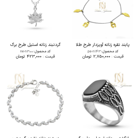
پابند نقره زنانه آویزدار طرح طلا
گردنبند زنانه استیل طرح برگ
کد محصول:
pa-n143
کد محصول:
ne-n300
قیمت :
2,750,000
تومان
قیمت :
423,000
تومان