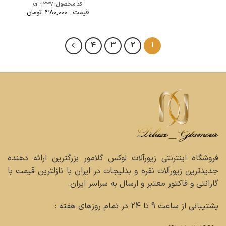
امتیاز
5
از
کد محصول:
er-n237
5
قیمت :
480,000
تومان
4
3
2
1
فروشگاه اینترنتی زیورآلات لوکس گلامور بزرگترین ارائه دهنده
جدیدترین زیورآلات نقره و بدلیجات در ایران با نازلترین قیمت با
گارانتی و فاکتور معتبر و ارسال به سراسر ایران.
پشتیبانی از ساعت 9 تا 24 در تمام روزهای هفته :