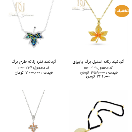
تخفیف!
گردنبند زنانه استیل برگ پاییزی
گردنبند نقره زنانه طرح برگ
کد محصول:
ne-n213
کد محصول:
nw-n734
قیمت :
358,000
تومان
قیمت :
7,000,000
تومان
قیمت
قیمت
244,000
تومان
اصلی
فعلی
358,000تومان
244,000تومان
بود.
است.