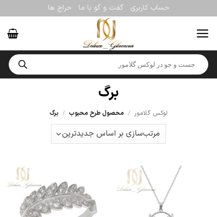
Ski
حساب کاربری
گفت و گو با ما
حراج ها
t
conten
Products
search
برگ
لوکس گلامور
/
محصول طرح محبوب
/
برگ