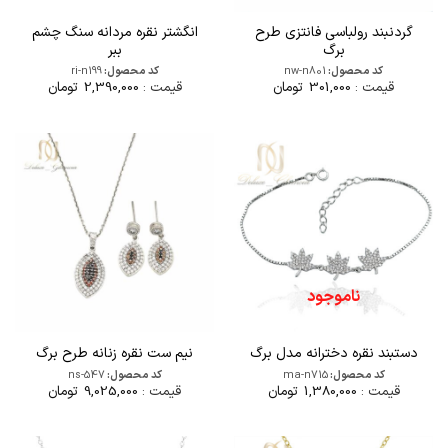
گردنبند رولباسی فانتزی طرح
انگشتر نقره مردانه سنگ چشم
برگ
ببر
کد محصول:
nw-n801
کد محصول:
ri-n199
قیمت :
301,000
تومان
قیمت :
2,390,000
تومان
ناموجود
دستبند نقره دخترانه مدل برگ
نیم ست نقره زنانه طرح برگ
کد محصول:
ma-n715
کد محصول:
ns-547
قیمت :
1,380,000
تومان
قیمت :
9,025,000
تومان