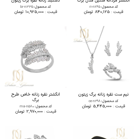
انگشتر مردانه استیل مدل برگ
دستبند زنانه نقره برگ زیتون
کد محصول:
ri-n265
کد محصول:
br-n335
قیمت :
840,125
تومان
قیمت :
10,925,000
تومان
انگشتر نقره زنانه خاص طرح
نیم ست نقره زنانه برگ زیتون
برگ
کد محصول:
ce-n298
قیمت :
5,445,000
تومان
کد محصول:
ma-n580
قیمت :
2,970,000
تومان