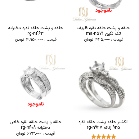
ناموجود
حلقه و پشت حلقه نقره ظریف
حلقه و پشت حلقه نقره دخترانه
تک نگین ma-n571
rg-n463
قیمت :
425,000
تومان
قیمت :
4,950,000
تومان
ناموجود
انگشتر حلقه پشت حلقه نقره
حلقه و پشت حلقه نقره خاص
925 زنانه rg-n927
دخترانه rg-n608
قیمت :
673,000
تومان