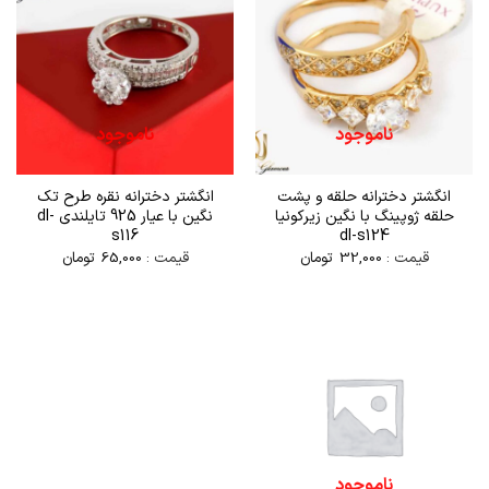
ناموجود
ناموجود
انگشتر دخترانه حلقه و پشت
انگشتر دخترانه نقره طرح تک
حلقه ژوپینگ با نگین زیرکونیا
نگین با عیار 925 تایلندی dl-
s116
dl-s124
قیمت :
32,000
تومان
قیمت :
65,000
تومان
ناموجود