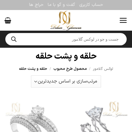
Ski
حساب کاربری
گفت و گو با ما
حراج ها
t
conten
Products
search
حلقه و پشت حلقه
لوکس گلامور
/
محصول طرح محبوب
/
حلقه و پشت حلقه