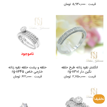
قیمت :
5,940,000
تومان
امتیاز
5
از
5
ناموجود
انگشتر نقره زنانه طرح حلقه
حلقه و پشت حلقه نقره زنانه
نگین دار rg-n301
خارجی خاص rg-n645
قیمت :
2,750,000
تومان
قیمت :
621,000
تومان
تخفیف!