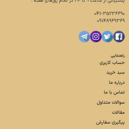
پشتیبانی از ساعت 9 تا 24 در تمام روزهای هفته :
041-35236690
09148969369
راهنمایی
حساب کاربری
سبد خرید
درباره ما
تماس با ما
سوالات متداول
مقالات
پیگیری سفارش