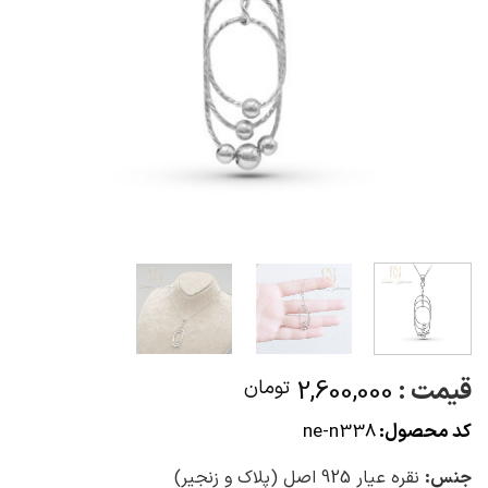
قیمت :
2,600,000
تومان
کد محصول:
ne-n338
جنس:
نقره عیار 925 اصل (پلاک و زنجیر)