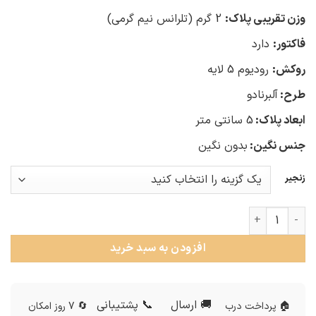
وزن تقریبی پلاک:
2 گرم (تلرانس نیم گرمی)
فاکتور:
دارد
روکش:
رودیوم 5 لایه
طرح:
آلبرنادو
ابعاد پلاک:
5 سانتی متر
جنس نگین:
بدون نگین
زنجیر
گردنبند نقره زنانه آلبرنادو عدد
افزودن به سبد خرید
🚚 ارسال
📞 پشتیبانی
🏠 پرداخت درب
🔄 7 روز امکان