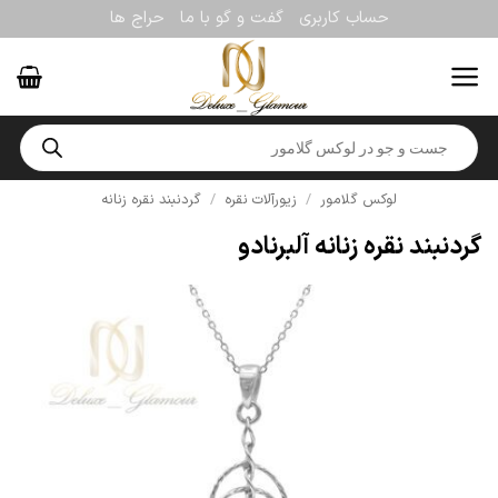
Ski
حساب کاربری
گفت و گو با ما
حراج ها
t
conten
Products
search
لوکس گلامور
/
زیورآلات نقره
/
گردنبند نقره زنانه
گردنبند نقره زنانه آلبرنادو