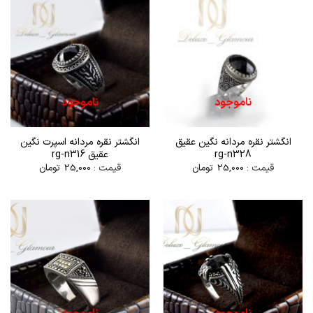
ناموجود
ناموجود
انگشتر نقره مردانه نگين عقيق
انگشتر نقره مردانه اسپرت نگين
rg-n328
عقيق rg-n316
قیمت :
25,000
تومان
قیمت :
25,000
تومان