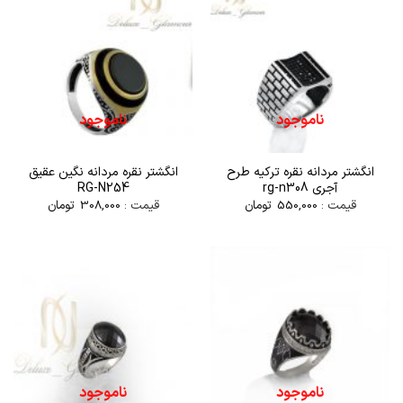
ناموجود
ناموجود
انگشتر مردانه نقره ترکیه طرح
انگشتر نقره مردانه نگين عقيق
آجری rg-n308
RG-N254
قیمت :
550,000
تومان
قیمت :
308,000
تومان
ناموجود
ناموجود