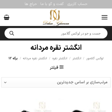
Ski
حساب کاربری
گفت و گو با ما
حراج ها
t
conten
Products
search
انگشتر نقره مردانه
لوکس گلامور
/
انگشتر
/
انگشتر نقره
/
انگشتر نقره مردانه
/
برگه 12
فیلتر