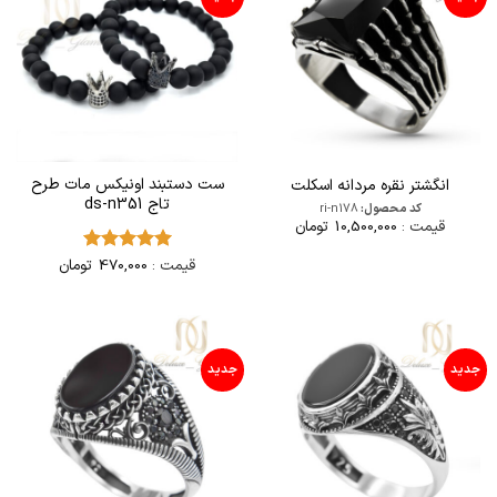
ست دستبند اونیکس مات طرح
انگشتر نقره مردانه اسکلت
تاج ds-n351
کد محصول:
ri-n178
قیمت :
10,500,000
تومان
قیمت :
470,000
تومان
امتیاز
5
از
5
جدید
جدید