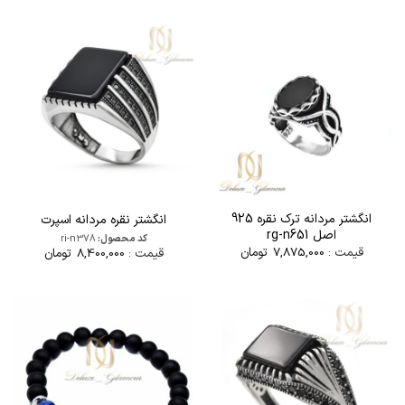
انگشتر مردانه ترک نقره 925
انگشتر نقره مردانه اسپرت
اصل rg-n651
کد محصول:
ri-n378
قیمت :
7,875,000
تومان
قیمت :
8,400,000
تومان