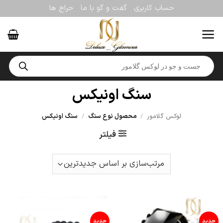
Ski
حساب کاربری
گفت و گو با ما
حراج ها
t
conten
Products
search
سنگ اونیکس
لوکس گلامور
/
محصول نوع سنگ
/
سنگ اونیکس
فیلتر
جدید
جدید