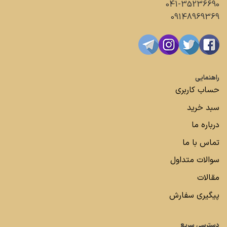
041-35236690
09148969369
راهنمایی
حساب کاربری
سبد خرید
درباره ما
تماس با ما
سوالات متداول
مقالات
پیگیری سفارش
دسترسی سریع