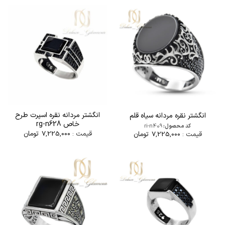
انگشتر مردانه نقره اسپرت طرح
انگشتر نقره مردانه سیاه قلم
خاص rg-n628
کد محصول:
ri-n409
قیمت :
7,225,000
تومان
قیمت :
7,225,000
تومان