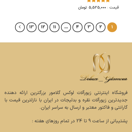
قیمت :
5,525,000
تومان
امتیاز
5
از
5
13
12
11
…
4
3
2
1
فروشگاه اینترنتی زیورآلات لوکس گلامور بزرگترین ارائه دهنده
جدیدترین زیورآلات نقره و بدلیجات در ایران با نازلترین قیمت با
گارانتی و فاکتور معتبر و ارسال به سراسر ایران.
پشتیبانی از ساعت 9 تا 24 در تمام روزهای هفته :