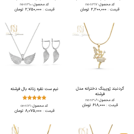
کد محصول:
ne-n317
کد محصول:
ne-n310
قیمت :
2,200,000
تومان
قیمت :
2,750,000
تومان
گردنبند ژوپینگ دخترانه مدل
نیم ست نقره زنانه بال فرشته
فرشته
کد محصول:
ne-n309
قیمت :
618,000
تومان
امتیاز
5
از
کد محصول:
ce-n121
5
قیمت :
8,075,000
تومان