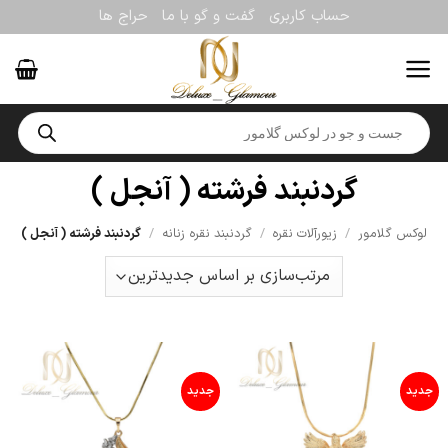
Ski
حساب کاربری
گفت و گو با ما
حراج ها
t
conten
Products
search
گردنبند فرشته ( آنجل )
لوکس گلامور
/
زیورآلات نقره
/
گردنبند نقره زنانه
/
گردنبند فرشته ( آنجل )
جدید
جدید