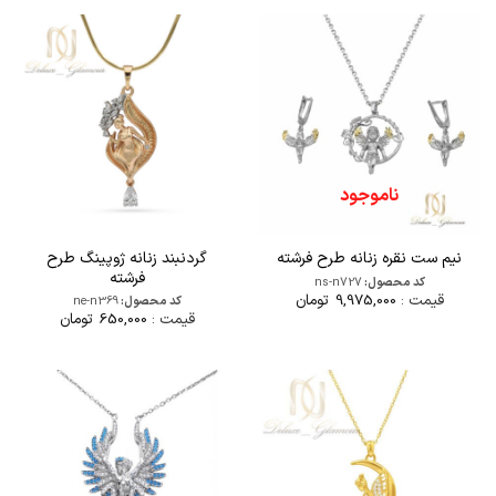
ناموجود
گردنبند زنانه ژوپینگ طرح
نیم ست نقره زنانه طرح فرشته
فرشته
کد محصول:
ns-n727
قیمت :
9,975,000
تومان
کد محصول:
ne-n369
قیمت :
650,000
تومان