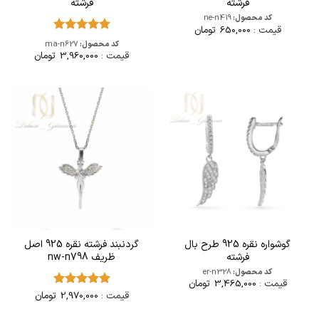
فرشته
فرشته
کد محصول:
ne-n419
قیمت :
650,000
تومان
امتیاز
5
از
کد محصول:
ma-n627
5
قیمت :
3,960,000
تومان
گوشواره نقره 925 طرح بال
گردنبند فرشته نقره 925 اصل
فرشته
ظریف nw-n798
کد محصول:
er-n328
قیمت :
3,465,000
تومان
قیمت :
2,970,000
تومان
امتیاز
5
از
5