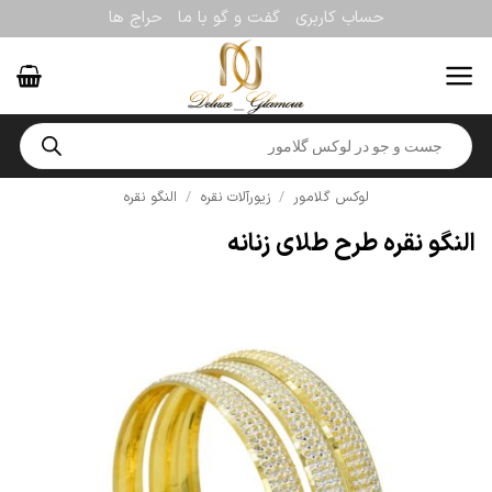
Ski
حساب کاربری
گفت و گو با ما
حراج ها
t
conten
Products
search
لوکس گلامور
/
زیورآلات نقره
/
النگو نقره
النگو نقره طرح طلای زنانه