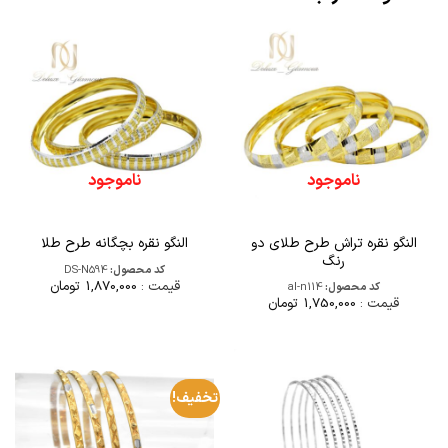
ناموجود
ناموجود
النگو نقره تراش طرح طلای دو
النگو نقره بچگانه طرح طلا
رنگ
کد محصول:
DS-N594
قیمت :
1,870,000
تومان
کد محصول:
al-n114
قیمت :
1,750,000
تومان
تخفیف!