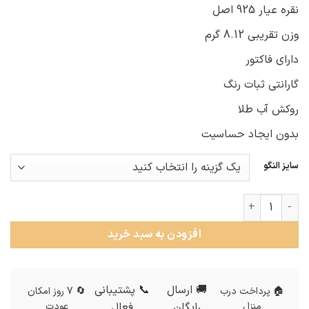
نقره عیار 925 اصل
وزن تقریبی 8.12 گرم
دارای فاکتور
گارانتی ثبات رنگ
روکش آب طلا
بدون ایجاد حساسیت
سایز النگو
النگو نقره طرح طلای زنانه عدد
افزودن به سبد خرید
🚚 ارسال
📞 پشتیبانی
🏠 پرداخت درب
🔄 7 روز امکان
منزل
رایگان
فعال
عودت