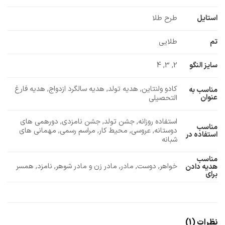
استایل
طرح طلا
تم
طلایی
سایز النگو
2, 3, 4
کادو ولنتاین, هدیه تولد, هدیه سالگرد ازدواج, هدیه فارغ
مناسب به
عنوان
التحصیلی
استفاده روزانه, جشن تولد, جشن نامزدی, دورهمی های
مناسب
دوستانه, عروسی, محیط کار, مراسم رسمی, مهمانی های
استفاده در
شبانه
مناسب
خواهر, دوست, مادر, مادر زن و مادر شوهر, نامزد, همسر
هدیه دادن
برای
نظرات (1)