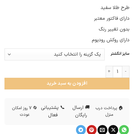
طرح طلا سفید
دارای فاکتور معتبر
بدون تغییر رنگ
دارای روکش رودیوم
سایز انگشتر
انگشتر نقره زنانه طرح طلای توری rg-n304 عدد
افزودن به سبد خرید
🚚 ارسال
📞 پشتیبانی
🏠 پرداخت درب
🔄 7 روز امکان
منزل
رایگان
فعال
عودت