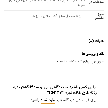
دوستانه, عروسی, محیط کار, مراسم رسمی, مهمانی های
استفاده در
شبانه
سایز
سایز 8 معادل سایز 58 معادل سایز 18
انگشتر
نظرات (0)
نقد و بررسی‌ها
هنوز بررسی‌ای ثبت نشده است.
اولین کسی باشید که دیدگاهی می نویسد “انگشتر نقره
زنانه طرح طلای توری rg-n304”
برای فرستادن دیدگاه، باید
وارد شده
باشید.