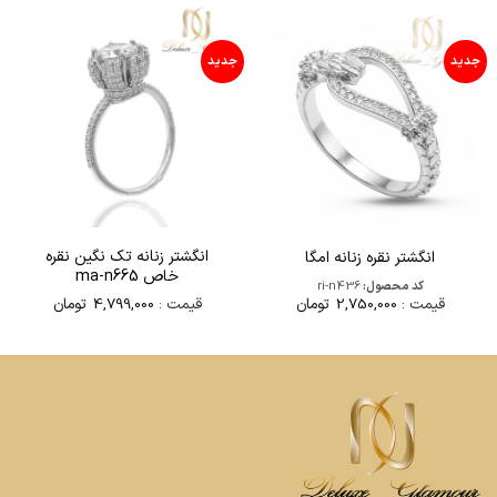
جدید
جدید
انگشتر زنانه تک نگین نقره
انگشتر نقره زنانه امگا
خاص ma-n665
کد محصول:
ri-n436
قیمت :
4,799,000
تومان
قیمت :
2,750,000
تومان