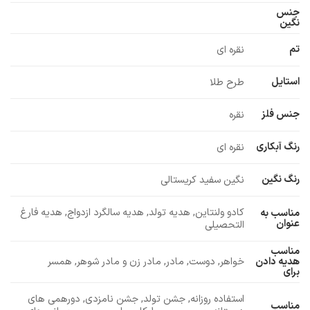
جنس
نگین
تم
نقره ای
استایل
طرح طلا
جنس فلز
نقره
رنگ آبکاری
نقره ای
رنگ نگین
نگین سفید کریستالی
کادو ولنتاین, هدیه تولد, هدیه سالگرد ازدواج, هدیه فارغ
مناسب به
عنوان
التحصیلی
مناسب
خواهر, دوست, مادر, مادر زن و مادر شوهر, همسر
هدیه دادن
برای
استفاده روزانه, جشن تولد, جشن نامزدی, دورهمی های
مناسب