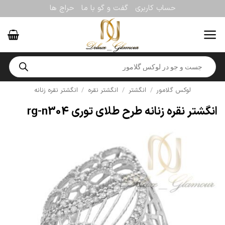
Ski
حساب کاربری
گفت و گو با ما
حراج ها
t
conten
Products
search
لوکس گلامور
/
انگشتر
/
انگشتر نقره
/
انگشتر نقره زنانه
انگشتر نقره زنانه طرح طلای توری rg-n304