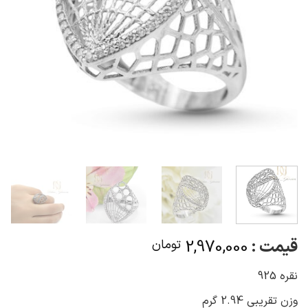
قیمت :
2,970,000
تومان
نقره 925
وزن تقریبی 2.94 گرم