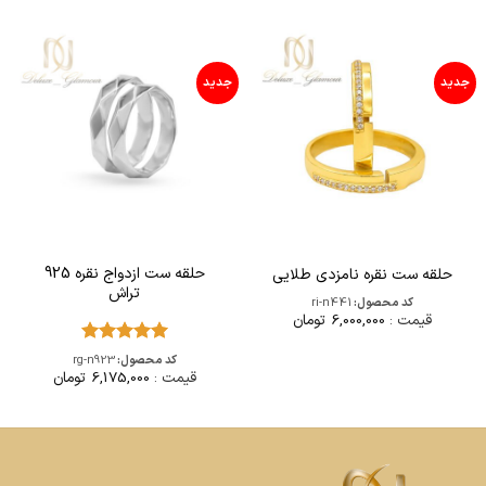
جدید
جدید
حلقه ست ازدواج نقره 925
حلقه ست نقره نامزدی طلایی
تراش
کد محصول:
ri-n441
قیمت :
6,000,000
تومان
امتیاز
5
از
کد محصول:
rg-n923
5
قیمت :
6,175,000
تومان