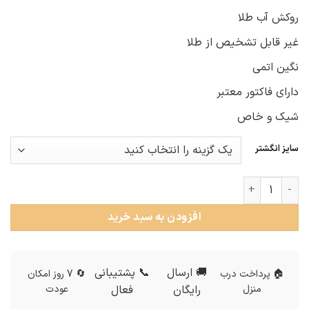
روکش آب طلا
غیر قابل تشخیص از طلا
نگین اتمی
دارای فاکتور معتبر
شیک و خاص
سایز انگشتر
حلقه ست نامزدی نقره طرح طلا rg-n614 عدد
افزودن به سبد خرید
🚚 ارسال
📞 پشتیبانی
🏠 پرداخت درب
🔄 7 روز امکان
منزل
رایگان
فعال
عودت