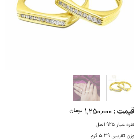
قیمت :
1,250,000
تومان
نقره عیار 925 اصل
وزن تقریبی 5.39 گرم