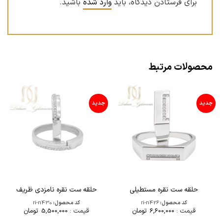
برای فرستادن دیدگاه، باید
وارد شده
باشید.
محصولات مرتبط
جدید
جدید
حلقه ست نقره مستطیلی
حلقه ست نقره نامزدی ظریف
کد محصول:
ri-n426
کد محصول:
ri-n430
قیمت :
6,600,000
تومان
قیمت :
5,500,000
تومان