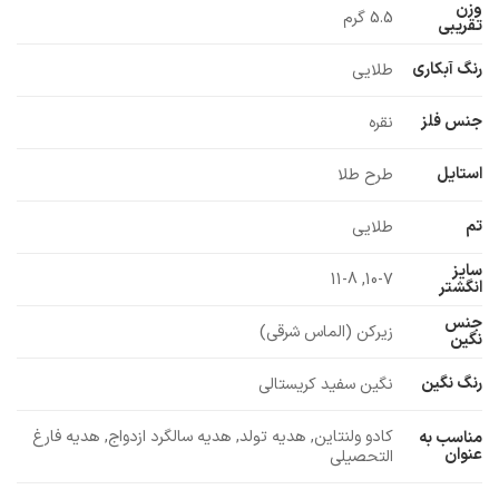
وزن
5.5 گرم
تقریبی
رنگ آبکاری
طلایی
جنس فلز
نقره
استایل
طرح طلا
تم
طلایی
سایز
10-7, 11-8
انگشتر
جنس
زیرکن (الماس شرقی)
نگین
رنگ نگین
نگین سفید کریستالی
کادو ولنتاین, هدیه تولد, هدیه سالگرد ازدواج, هدیه فارغ
مناسب به
عنوان
التحصیلی