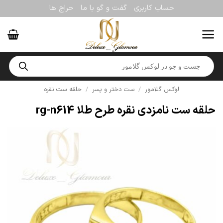
Ski
حساب کاربری
گفت و گو با ما
حراج ها
t
conten
Products
search
لوکس گلامور
/
ست دختر و پسر
/
حلقه ست نقره
حلقه ست نامزدی نقره طرح طلا rg-n614