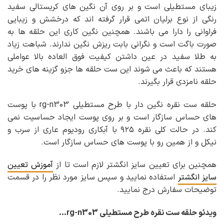
زیبای مستطیلی است و بر روی آن نگین های کریستالی سفید
رنگی از نوع برلیان اتمی قرار گرفته اند که درخشش و زیبایی
فراوانی را دارا می باشند. همچنین نگین کاری این حلقه ها به
صورت باگت است و نگرانی بابت ریزش نگین ندارند. شباهت زیاد
به طلا سفید در عین داشتن کیفیت فوق العاده بالا عواملی
هستند که باعث می شوند این ست حلقه ها جزو گزینه های خرید
حلقه نامزدی قرار بگیرند.
حلقه ست نقره نگین دار با طرح مستطیلی rg-n303 با پوست
های حساس سازگار است و بر روی پوست ایجاد حساسیت نمی
کند. در حالت کلی نقره ۹۲۵ با آبکاری رودیوم عاری از سرب و
نیکل و از همین رو با پوست های حساس سازگار است.
همچنین برای تعیین سایز انگشتر لازم است تا از
آموزش تعیین
سایز انگشتر
استفاده نمایید و سپس سایز مورد نظر را در قسمت
توضیحات سفارش درج نمایید.
ویدئو حلقه ست نقره طرح مستطیلی rg-n303…