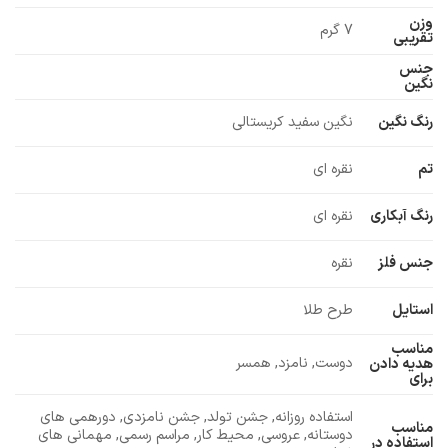
وزن
7 گرم
تقریبی
جنس
نگین
رنگ نگین
نگین سفید کریستالی
تم
نقره ای
رنگ آبکاری
نقره ای
جنس فلز
نقره
استایل
طرح طلا
مناسب
دوست, نامزد, همسر
هدیه دادن
برای
استفاده روزانه, جشن تولد, جشن نامزدی, دورهمی های
مناسب
دوستانه, عروسی, محیط کار, مراسم رسمی, مهمانی های
استفاده در