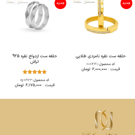
جدید
جدید
حلقه ست ازدواج نقره 925
حلقه ست نقره نامزدی طلایی
تراش
کد محصول:
ri-n441
قیمت :
6,000,000
تومان
امتیاز
5
از
کد محصول:
rg-n923
5
قیمت :
6,175,000
تومان