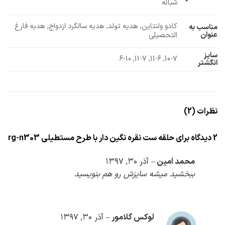
شبانه
کادو ولنتاین, هدیه تولد, هدیه سالگرد ازدواج, هدیه فارغ
مناسب به
عنوان
التحصیلی
سایز
10-7, 11-6, 11-7, 6-10
انگشتر
نظرات (2)
2 دیدگاه برای
حلقه ست نقره نگین دار با طرح مستطیلی rg-n303
محمد امین
–
آذر ۳۰, ۱۳۹۷
ببخشید میشه سایزش رو هم بنویسید
لوکس گلامور
–
آذر ۳۰, ۱۳۹۷