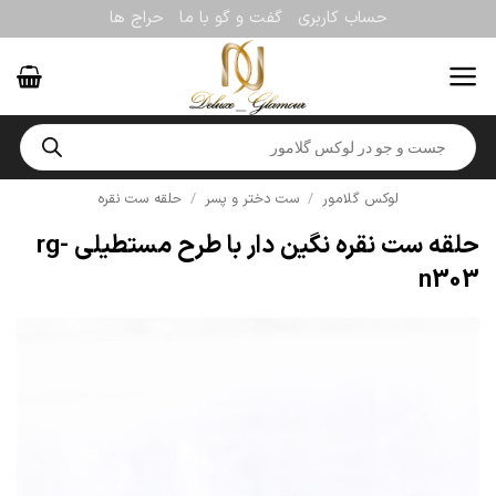
Ski
حساب کاربری
گفت و گو با ما
حراج ها
t
conten
Products
search
لوکس گلامور
/
ست دختر و پسر
/
حلقه ست نقره
حلقه ست نقره نگین دار با طرح مستطیلی rg-
n303