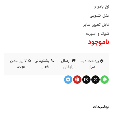
نخ بادوام
قفل کشویی
قابل تغییر سایز
شیک و اسپرت
ناموجود
🚚 ارسال
📞 پشتیبانی
🏠 پرداخت درب
🔄 7 روز امکان
منزل
رایگان
فعال
عودت
توضیحات