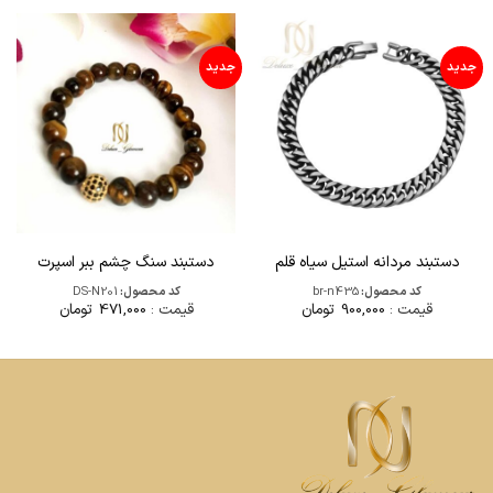
جدید
جدید
دستبند مردانه استیل سیاه قلم
دستبند سنگ چشم ببر اسپرت
کد محصول:
br-n435
کد محصول:
DS-N201
قیمت :
900,000
تومان
قیمت :
471,000
تومان