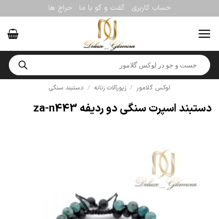
Ski
حساب کاربری
گفت و گو با ما
حراج ها
t
conten
Products
search
لوکس گلامور
/
زیورآلات زنانه
/
دستبند سنگی
دستبند اسپرت سنگی دو ردیفه za-n443