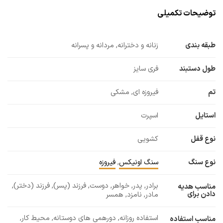
توضیحات تکمیلی
طبقه بندی
زنانه و دخترانه, مردانه و پسرانه
طول دستبند
فری سایز
تم
فیروزه ای, مشکی
استایل
اسپرت
نوع قفل
کشویی
نوع سنگ
سنگ اونیکس
,
فیروزه
برادر, پدر, خواهر, دوست, فرزند (پسر), فرزند (دختر),
مناسب هدیه
دادن برای
مادر, نامزد, همسر
استفاده روزانه, دورهمی های دوستانه, محیط کار,
مناسب استفاده