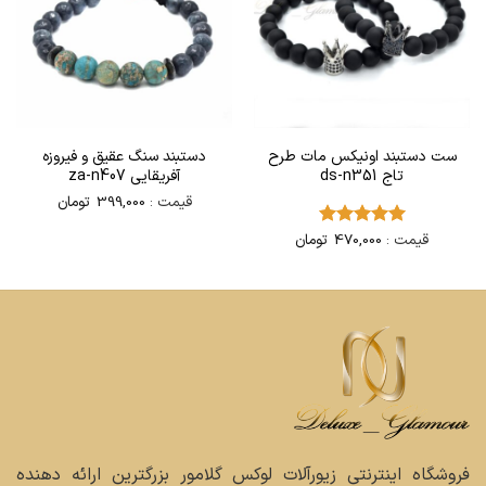
ست دستبند اونیکس مات طرح
دستبند سنگ عقیق و فیروزه
تاج ds-n351
آفریقایی za-n407
قیمت :
399,000
تومان
قیمت :
470,000
تومان
امتیاز
5
از
5
فروشگاه اینترنتی زیورآلات لوکس گلامور بزرگترین ارائه دهنده