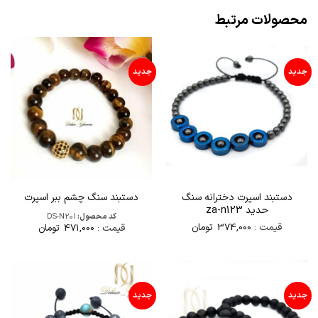
محصولات مرتبط
جدید
جدید
دستبند اسپرت دخترانه سنگ
دستبند سنگ چشم ببر اسپرت
حدید za-n123
کد محصول:
DS-N201
قیمت :
374,000
تومان
قیمت :
471,000
تومان
جدید
جدید