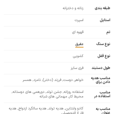
طبقه بندی
زنانه و دخترانه
استایل
اسپرت
تم
قهوه ای
نوع سنگ
عقیق
نوع قفل
کشویی
طول دستبند
فری سایز
مناسب هدیه
خواهر, دوست, فرزند (دختر), نامزد, همسر
دادن برای
استفاده روزانه, جشن تولد, دورهمی های دوستانه,
مناسب
استفاده در
محیط کار, مهمانی های شبانه
کادو ولنتاین, هدیه تولد, هدیه سالگرد ازدواج, هدیه
مناسب به
عنوان
فارغ التحصیلی