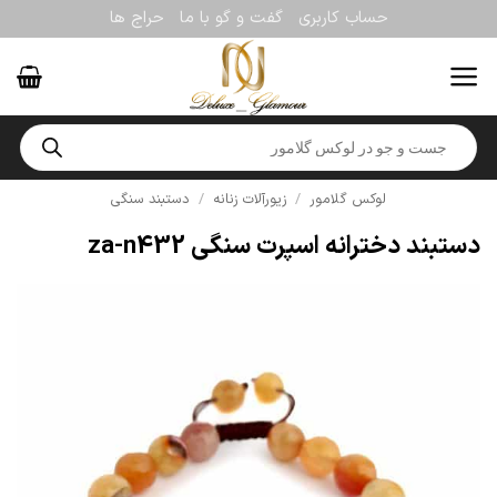
Ski
حساب کاربری
گفت و گو با ما
حراج ها
t
conten
Products
search
لوکس گلامور
/
زیورآلات زنانه
/
دستبند سنگی
دستبند دخترانه اسپرت سنگی za-n432