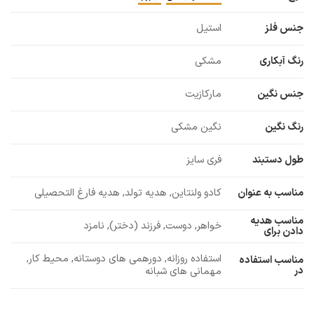
جنس فلز
استیل
رنگ آبکاری
مشکی
جنس نگین
مارکازیت
رنگ نگین
نگین مشکی
طول دستبند
فری سایز
مناسب به عنوان
کادو ولنتاین, هدیه تولد, هدیه فارغ التحصیلی
مناسب هدیه
خواهر, دوست, فرزند (دختر), نامزد
دادن برای
استفاده روزانه, دورهمی های دوستانه, محیط کار,
مناسب استفاده
در
مهمانی های شبانه