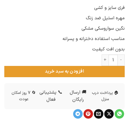
فری سایز و کشی
مهره استیل ضد زنگ
نگین سواروسکی مشکی
مناسب استفاده دخترانه و پسرانه
بدون افت کیفیت
دستبند سنگ اونیکس و فیروزه عدد
افزودن به سبد خرید
🚚 ارسال
📞 پشتیبانی
🏠 پرداخت درب
🔄 7 روز امکان
منزل
رایگان
فعال
عودت