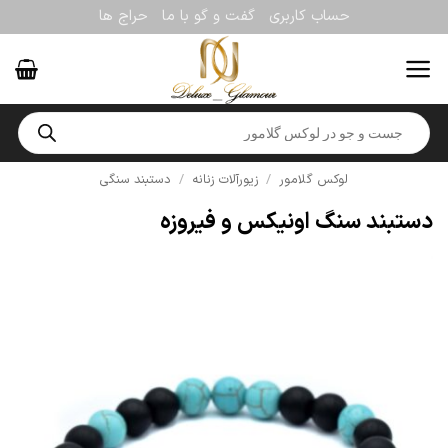
Ski
حساب کاربری
گفت و گو با ما
حراج ها
t
conten
Products
search
لوکس گلامور
/
زیورآلات زنانه
/
دستبند سنگی
دستبند سنگ اونیکس و فیروزه