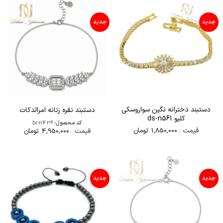
جدید
جدید
دستبند دخترانه نگین سواروسکی
دستبند نقره زنانه امرالدکات
کلیو ds-n561
کد محصول:
br-n436
قیمت :
1,850,000
تومان
قیمت :
4,950,000
تومان
جدید
جدید