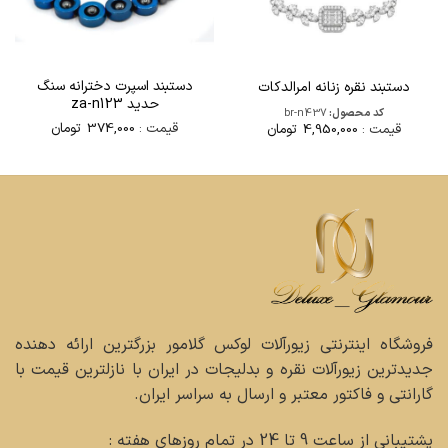
دستبند اسپرت دخترانه سنگ
دستبند نقره زنانه امرالدکات
حدید za-n123
کد محصول:
br-n437
قیمت :
374,000
تومان
قیمت :
4,950,000
تومان
فروشگاه اینترنتی زیورآلات لوکس گلامور بزرگترین ارائه دهنده
جدیدترین زیورآلات نقره و بدلیجات در ایران با نازلترین قیمت با
گارانتی و فاکتور معتبر و ارسال به سراسر ایران.
پشتیبانی از ساعت 9 تا 24 در تمام روزهای هفته :