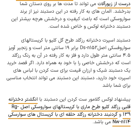
درست از زیورآلات
می تواند تا مدت ها بر روی دستان شما
بدرخشد. المان های به کار رفته در این دستبند نیز از برند
سواروسکی است که باعث کیفیت و درخشش هرچه بیشتر این
دستبند دخترانه لوکس و خاص شده است.
دستبند اسپرت دخترانه رزگلد طرح گل کلیو با کریستالهای
سواروفسکی اصلDs-n152 برابر ۱۹ سانتی متر است و زنجیر آویز
۴.۵ سانتی متر طول دارد و فلز به کار رفته در آن به رنگ رزگلد
است که درخشش خاصی را با خود به همراه دارد. اگر قصد خرید
یک دستبند شیک و ارزان قیمت برای ست کردن با لباس های
اسپرت خود دارید، دستبند این دستبند می تواند انتخاب مناسبی
برای شما باشد
پیشنهاد لوکس گلامور ست کردن این دستبند با
انگشتر دخترانه
قلبی رزگلد کلیو طرح ماری با کریستالهای سواروسکی اصل Rg-
139
و
گردنبند دخترانه رزگلد حلقه ای با کریستال های سوارسکی
Nw-n114
می باشد.