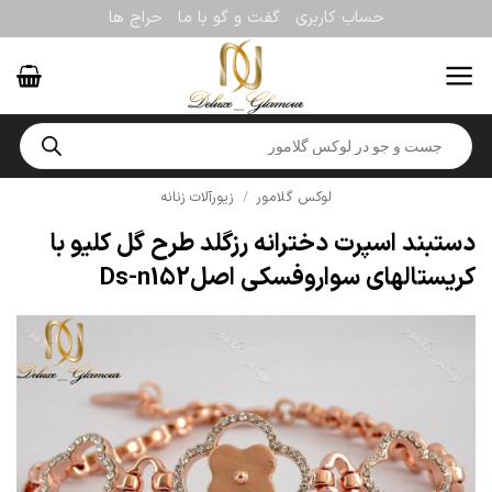
Ski
حساب کاربری
گفت و گو با ما
حراج ها
t
conten
Products
search
لوکس گلامور
/
زیورآلات زنانه
دستبند اسپرت دخترانه رزگلد طرح گل کلیو با
کریستالهای سواروفسکی اصلDs-n152