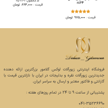
کد محصول:
Rg-n167
n164
قیمت :
894,000
تومان
قیمت :
975,000
تومان
امتیاز
5
از
5
فروشگاه اینترنتی زیورآلات لوکس گلامور بزرگترین ارائه دهنده
جدیدترین زیورآلات نقره و بدلیجات در ایران با نازلترین قیمت با
گارانتی و فاکتور معتبر و ارسال به سراسر ایران.
پشتیبانی از ساعت 9 تا 24 در تمام روزهای هفته :
041-35236690