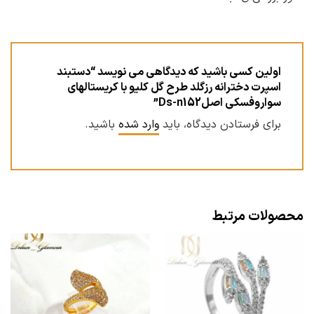
اولین کسی باشید که دیدگاهی می نویسد “دستبند
اسپرت دخترانه رزگلد طرح گل کلیو با کریستالهای
سواروفسکی اصلDs-n152”
برای فرستادن دیدگاه، باید
وارد شده
باشید.
محصولات مرتبط