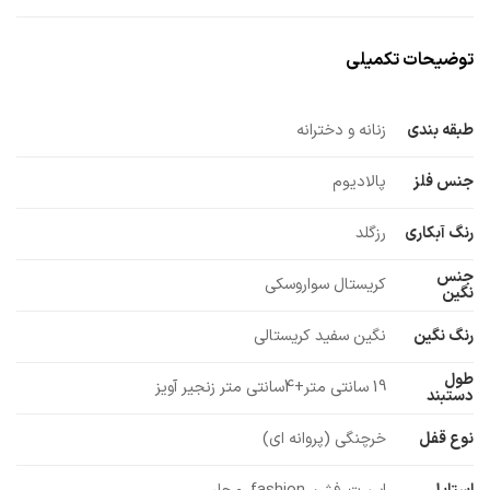
توضیحات تکمیلی
طبقه بندی
زنانه و دخترانه
جنس فلز
پالادیوم
رنگ آبکاری
رزگلد
جنس
کریستال سواروسکی
نگین
رنگ نگین
نگین سفید کریستالی
طول
19 سانتی متر+4سانتی متر زنجیر آویز
دستبند
نوع قفل
خرچنگی (پروانه ای)