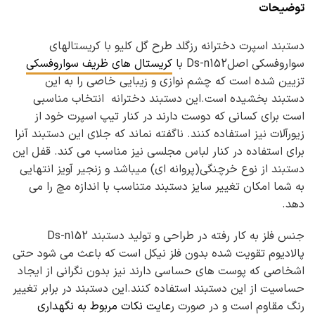
توضیحات
دستبند اسپرت دخترانه رزگلد طرح گل کلیو با کریستالهای
سواروفسکی اصلDs-n152 با
کریستال های ظریف سواروفسکی
تزیین شده است که چشم نوازی و زیبایی خاصی را به این
دستبند بخشیده است.این دستبند دخترانه انتخاب مناسبی
است برای کسانی که دوست دارند در کنار تیپ اسپرت خود از
زیورآلات نیز استفاده کنند. ناگفته نماند که جلای این دستبند آنرا
برای استفاده در کنار لباس مجلسی نیز مناسب می کند. قفل این
دستبند از نوع خرچنگی(پروانه ای) میباشد و زنجیر آویز انتهایی
به شما امکان تغییر سایز دستبند متناسب با اندازه مچ را می
دهد.
جنس فلز به کار رفته در طراحی و تولید دستبند Ds-n152
پالادیوم تقویت شده بدون فلز نیکل است که باعث می شود حتی
اشخاصی که پوست های حساسی دارند نیز بدون نگرانی از ایجاد
حساسیت از این دستبند استفاده کنند.این دستبند در برابر تغییر
رنگ مقاوم است و در صورت ر
عایت نکات مربوط به نگهداری