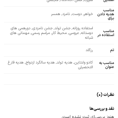
استایل
اسپرت, فشن fashion, مجلسی
مناسب
خواهر, دوست, نامزد, همسر
هدیه دادن
برای
استفاده روزانه, جشن تولد, جشن نامزدی, دورهمی های
مناسب
دوستانه, عروسی, محیط کار, مراسم رسمی, مهمانی های
استفاده در
شبانه
تم
رزگلد
کادو ولنتاین, هدیه تولد, هدیه سالگرد ازدواج, هدیه فارغ
مناسب به
عنوان
التحصیلی
نظرات (0)
نقد و بررسی‌ها
هنوز بررسی‌ای ثبت نشده است.