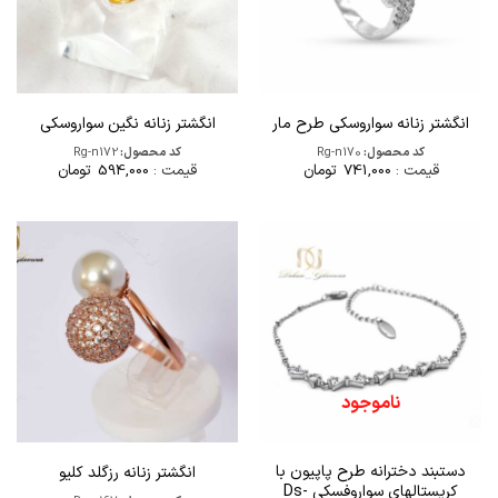
انگشتر زنانه سواروسکی طرح مار
انگشتر زنانه نگین سواروسکی
کد محصول:
Rg-n170
کد محصول:
Rg-n172
قیمت :
741,000
تومان
قیمت :
594,000
تومان
ناموجود
دستبند دخترانه طرح پاپیون با
انگشتر زنانه رزگلد کلیو
کریستالهای سواروفسکی Ds-