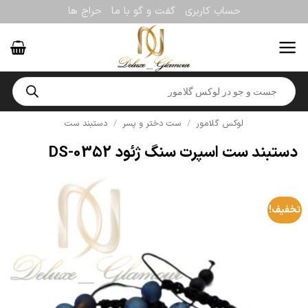
Ski
حساب کاربری
گفت و گو با ما
حراج ها
t
conten
Products
search
لوکس گلامور
/
ست دختر و پسر
/
دستبند ست
دستبند ست اسپرت سنگ ژئود DS-0352
تخفیف!