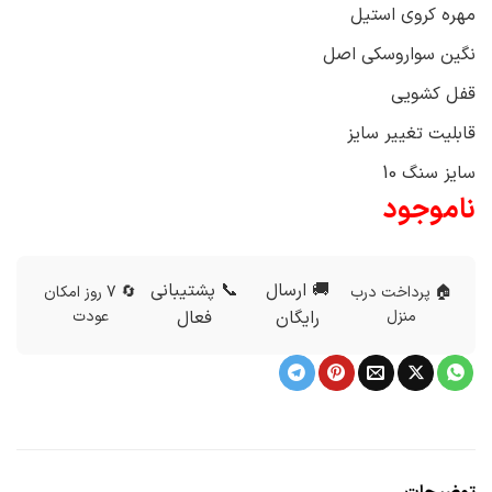
بود.
است.
مهره کروی استیل
نگین سواروسکی اصل
قفل کشویی
قابلیت تغییر سایز
سایز سنگ 10
ناموجود
🚚 ارسال
📞 پشتیبانی
🏠 پرداخت درب
🔄 7 روز امکان
منزل
رایگان
فعال
عودت