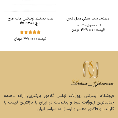
ست دستبند اونیکس مات طرح
دستبند ست سنگی مدل تاس
تاج ds-n351
کد محصول:
ds-n350
قیمت :
439,000
تومان
قیمت :
470,000
تومان
امتیاز
5
از
5
فروشگاه اینترنتی زیورآلات لوکس گلامور بزرگترین ارائه دهنده
جدیدترین زیورآلات نقره و بدلیجات در ایران با نازلترین قیمت با
گارانتی و فاکتور معتبر و ارسال به سراسر ایران.