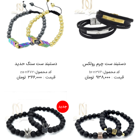
دستبند ست چرم رولکس
دستبند ست سنگ حدید
کد محصول:
br-n376
کد محصول:
za-n472
قیمت :
938,000
تومان
قیمت :
366,000
تومان
جدید