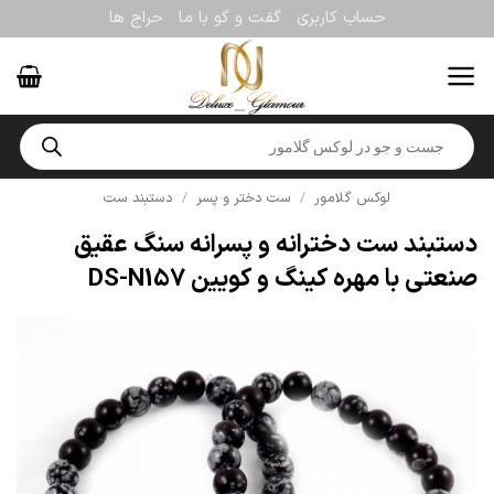
Ski
حساب کاربری
گفت و گو با ما
حراج ها
t
conten
Products
search
لوکس گلامور
/
ست دختر و پسر
/
دستبند ست
دستبند ست دخترانه و پسرانه سنگ عقیق
صنعتی با مهره کینگ و کویین DS-N157