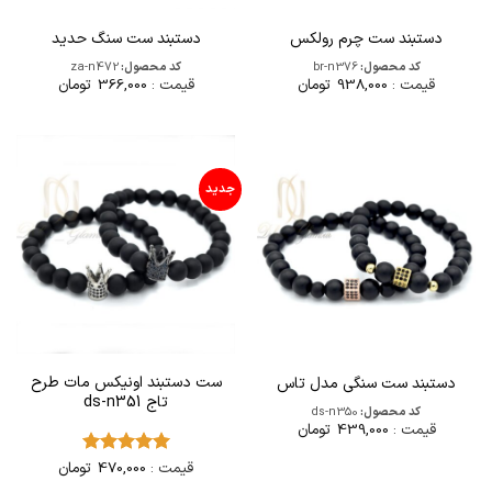
دستبند ست چرم رولکس
دستبند ست سنگ حدید
کد محصول:
br-n376
کد محصول:
za-n472
قیمت :
938,000
تومان
قیمت :
366,000
تومان
جدید
ست دستبند اونیکس مات طرح
دستبند ست سنگی مدل تاس
تاج ds-n351
کد محصول:
ds-n350
قیمت :
439,000
تومان
قیمت :
470,000
تومان
امتیاز
5
از
5