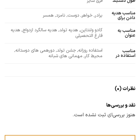
طول دستبند
فری سایز
مناسب هدیه
برادر, خواهر, دوست, نامزد, همسر
دادن برای
کادو ولنتاین, هدیه تولد, هدیه سالگرد ازدواج, هدیه
مناسب به
عنوان
فارغ التحصیلی
استفاده روزانه, جشن تولد, دورهمی های دوستانه,
مناسب
استفاده در
محیط کار, مهمانی های شبانه
نظرات (0)
نقد و بررسی‌ها
هنوز بررسی‌ای ثبت نشده است.