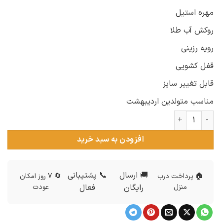
مهره استیل
روکش آب طلا
رویه رزینی
قفل کشویی
قابل تغییر سایز
مناسب متولدین اردیبهشت
دستبند سنگ ماه تولد اردیبهشت ds-n845 عدد
افزودن به سبد خرید
🚚 ارسال
📞 پشتیبانی
🏠 پرداخت درب
🔄 7 روز امکان
منزل
رایگان
فعال
عودت