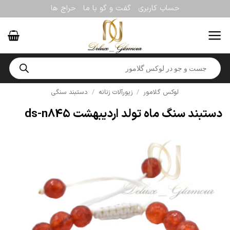
Ski
حساب کاربری
گفت و گو با ما
حراج ها
t
conten
Products
search
لوکس گلامور
/
زیورآلات زنانه
/
دستبند سنگی
دستبند سنگ ماه تولد اردیبهشت ds-n845