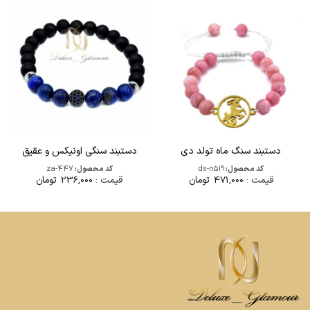
دستبند سنگ ماه تولد دی
دستبند سنگی اونیکس و عقیق
کد محصول:
ds-n519
کد محصول:
za-447
قیمت :
471,000
تومان
قیمت :
236,000
تومان