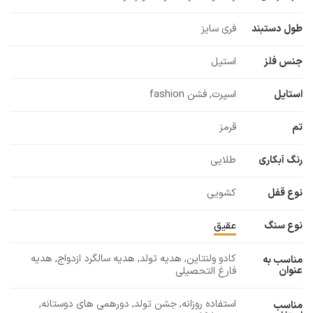
طول دستبند
فری سایز
جنس فلز
استیل
استایل
اسپرت, فشن fashion
تم
قرمز
رنگ آبکاری
طلایی
نوع قفل
کشویی
نوع سنگ
عقیق
کادو ولنتاین, هدیه تولد, هدیه سالگرد ازدواج, هدیه
مناسب به
عنوان
فارغ التحصیلی
استفاده روزانه, جشن تولد, دورهمی های دوستانه,
مناسب