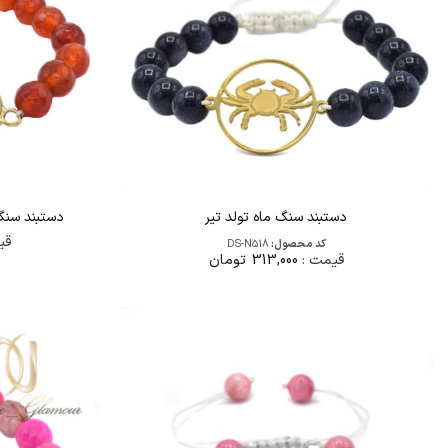
دستبند سنگ ماه تولد تیر
دستبند سنگ ما
قی
کد محصول:
DS-N518
قیمت :
313,000
تومان