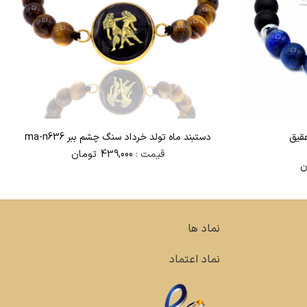
قیق
دستبند ماه تولد خرداد سنگ چشم ببر ma-n636
قیمت :
439,000
تومان
ن
نماد ها
نماد اعتماد