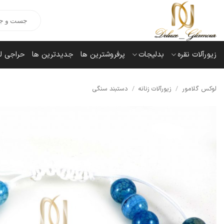
Ski
Products
t
search
conten
زیورآلات نقره
بدلیجات
پرفروشترین ها
جدیدترین ها
حراجی ل
لوکس گلامور
/
زیورآلات زنانه
/
دستبند سنگی