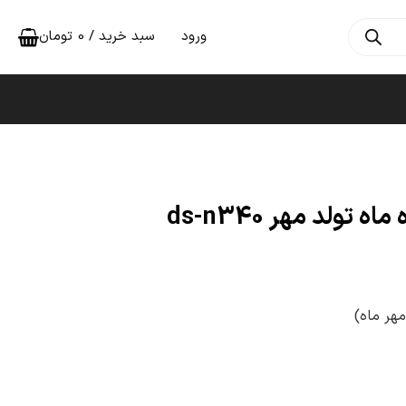
ورود
سبد خرید /
0
تومان
تولد مهر ds-n340
هر ماه)