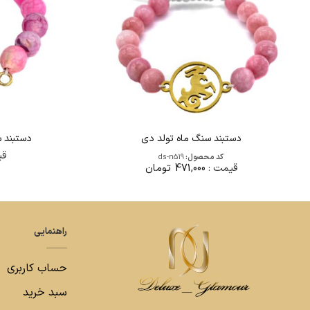
دستبند سنگ ماه تولد دی
دستبند سنگ
قی
کد محصول:
ds-n519
قیمت :
471,000
تومان
راهنمایی
حساب کاربری
سبد خرید