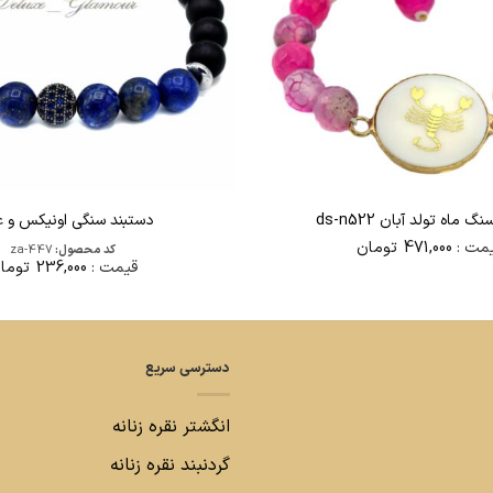
 ماه تولد آبان ds-n522
دستبند سنگی اونیکس و ع
مت :
471,000
تومان
کد محصول:
za-447
قیمت :
236,000
توما
دسترسی سریع
انگشتر نقره زنانه
گردنبند نقره زنانه