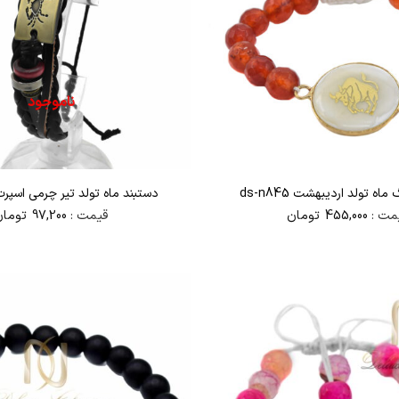
ناموجود
ه تولد اردیبهشت ds-n845
دستبند ماه تولد تیر چرمی اسپرت -n972
مت :
455,000
تومان
قیمت :
97,200
تومان