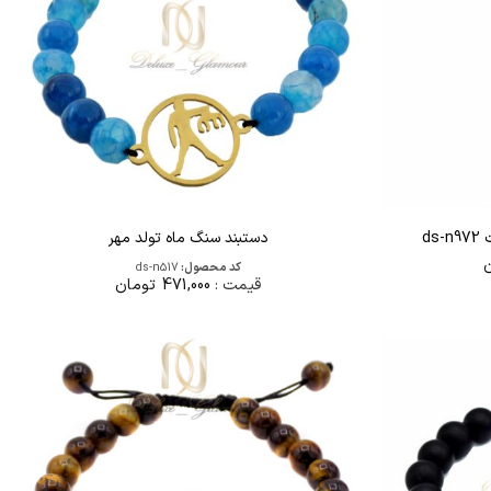
ds
دستبند سنگ ماه تولد مهر
کد محصول:
ds-n517
قیمت :
471,000
تومان