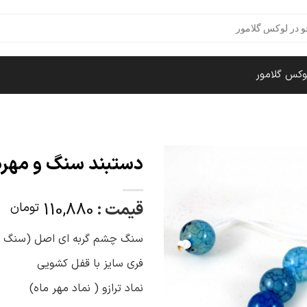
وکس گلامور
دستبند سنگ و مهره ماه 
قیمت :
110,880
تومان
سنگ چشم گربه ای اصل (سنگ م
فری سایز با قفل کشویی
نماد ترازو ( نماد مهر ماه)