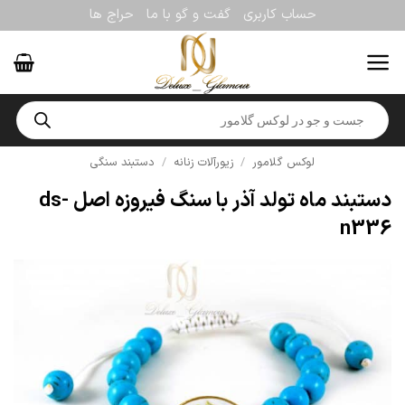
Ski
حساب کاربری
گفت و گو با ما
حراج ها
t
conten
Products
search
لوکس گلامور
/
زیورآلات زنانه
/
دستبند سنگی
دستبند ماه تولد آذر با سنگ فیروزه اصل ds-
n336