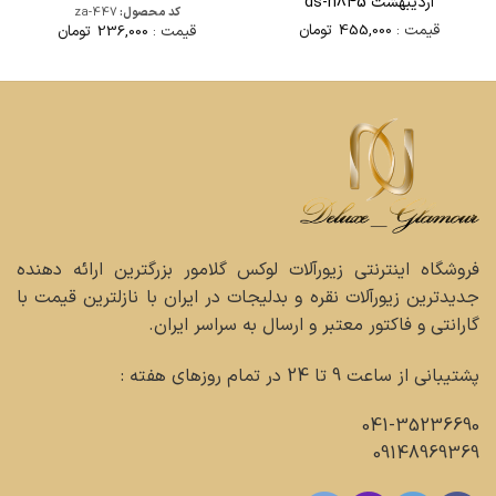
اردیبهشت ds-n845
کد محصول:
za-447
قیمت :
455,000
تومان
قیمت :
236,000
تومان
فروشگاه اینترنتی زیورآلات لوکس گلامور بزرگترین ارائه دهنده
جدیدترین زیورآلات نقره و بدلیجات در ایران با نازلترین قیمت با
گارانتی و فاکتور معتبر و ارسال به سراسر ایران.
پشتیبانی از ساعت 9 تا 24 در تمام روزهای هفته :
041-35236690
09148969369