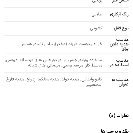
جنس فلز
برنجی
رنگ آبکاری
طلایی
نوع قفل
کشویی
مناسب
خواهر, دوست, فرزند (دختر), مادر, نامزد, همسر
هدیه دادن
برای
استفاده روزانه, جشن تولد, دورهمی های دوستانه, عروسی,
مناسب
استفاده در
محیط کار, مراسم رسمی, مهمانی های شبانه
کادو ولنتاین, هدیه تولد, هدیه سالگرد ازدواج, هدیه فارغ
مناسب به
عنوان
التحصیلی
نظرات (0)
نقد و بررسی‌ها