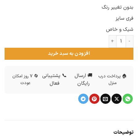
بدون تغییر رنگ
فری سایز
شیک و خاص
دستبند ماه تولد آذر با سنگ فیروزه اصل ds-n336 عدد
افزودن به سبد خرید
🚚 ارسال
📞 پشتیبانی
🏠 پرداخت درب
🔄 7 روز امکان
منزل
رایگان
فعال
عودت
توضیحات