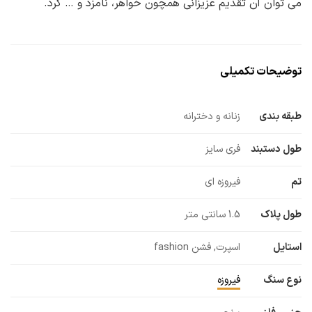
می توان آن تقدیم عزیزانی همچون خواهر، نامزد و … کرد.
توضیحات تکمیلی
طبقه بندی
زنانه و دخترانه
طول دستبند
فری سایز
تم
فیروزه ای
طول پلاک
1.5 سانتی متر
استایل
اسپرت, فشن fashion
نوع سنگ
فیروزه