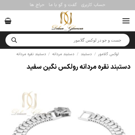
Ski
حساب کاربری
گفت و گو با ما
حراج ها
t
conten
Products
search
لوکس گلامور
/
دستبند
/
دستبند مردانه
/
دستبند نقره مردانه
دستبند نقره مردانه رولکس نگین سفید