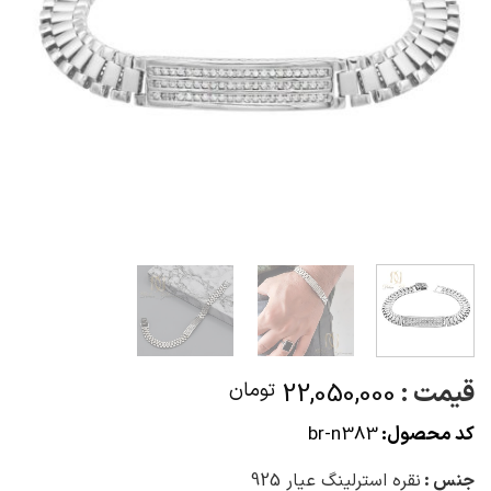
قیمت :
22,050,000
تومان
کد محصول:
br-n383
جنس :
نقره استرلینگ عیار 925