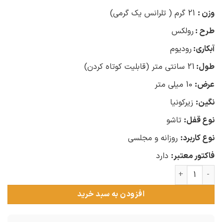
وزن :
21 گرم ( تلرانس یک گرمی)
طرح :
رولکس
آبکاری:
رودیوم
طول:
21 سانتی متر (قابلیت کوتاه کردن)
عرض:
10 میلی متر
نگین:
زیرکونیا
نوع قفل:
تاشو
نوع کاربرد:
روزانه و مجلسی
فاکتور معتبر:
دارد
دستبند نقره مردانه رولکس نگین سفید عدد
افزودن به سبد خرید