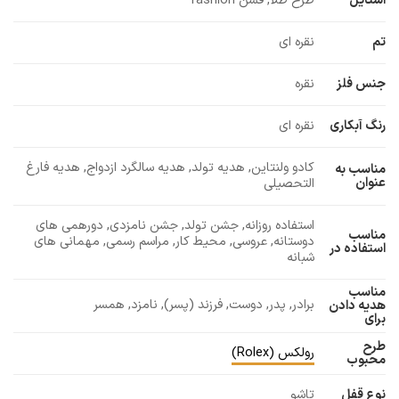
استایل
طرح طلا, فشن fashion
تم
نقره ای
جنس فلز
نقره
رنگ آبکاری
نقره ای
کادو ولنتاین, هدیه تولد, هدیه سالگرد ازدواج, هدیه فارغ
مناسب به
عنوان
التحصیلی
استفاده روزانه, جشن تولد, جشن نامزدی, دورهمی های
مناسب
دوستانه, عروسی, محیط کار, مراسم رسمی, مهمانی های
استفاده در
شبانه
مناسب
برادر, پدر, دوست, فرزند (پسر), نامزد, همسر
هدیه دادن
برای
طرح
رولکس (Rolex)
محبوب
نوع قفل
تاشو