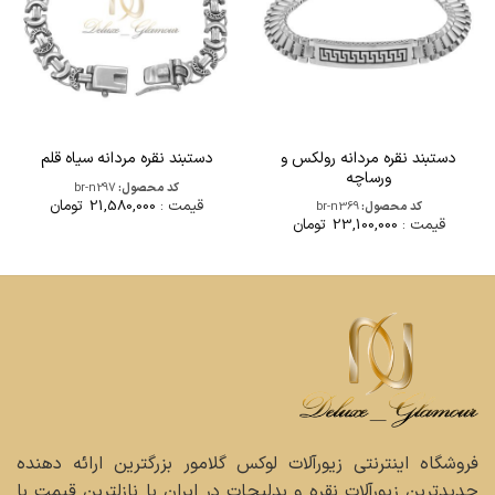
دستبند نقره مردانه رولکس و
دستبند نقره مردانه سیاه قلم
ورساچه
کد محصول:
br-n297
قیمت :
21,580,000
تومان
کد محصول:
br-n369
قیمت :
23,100,000
تومان
فروشگاه اینترنتی زیورآلات لوکس گلامور بزرگترین ارائه دهنده
جدیدترین زیورآلات نقره و بدلیجات در ایران با نازلترین قیمت با