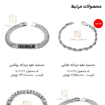
محصولات مرتبط
جدید
دستبند نقره مردانه طنابی
دستبند نقره مردانه رولکس
کد محصول:
br-n295
کد محصول:
br-n368
قیمت :
6,650,000
تومان
قیمت :
23,100,000
تومان