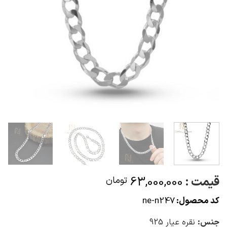
قیمت :
63,000,000
تومان
کد محصول:
ne-n247
جنس:
نقره عیار 925