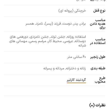
نوع قفل
خرچنگی (پروانه ای)
مناسب
برادر, پدر, دوست, فرزند (پسر), نامزد, همسر
هدیه دادن
برای
استفاده روزانه, جشن تولد, جشن نامزدی, دورهمی های
مناسب
دوستانه, عروسی, محیط کار, مراسم رسمی, مهمانی های
استفاده در
شبانه
طول زنجیر
60 سانتی متر
طبقه بندی
زنانه و دخترانه, مردانه و پسرانه
طرح
گردنبند کارتیر
محبوب
نظرات (0)