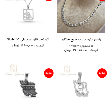
زنجير نقره مردانه طرح فيگارو
گردنبند نقره اسم علی NE-N195
قیمت :
4,900,000
تومان
کد محصول:
nw-n268
قیمت :
19,975,000
تومان
جدید
جدید