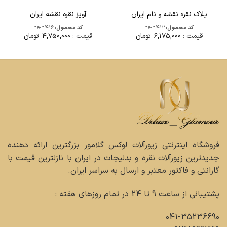
پلاک نقره نقشه و نام ایران
آویز نقره نقشه ایران
کد محصول:
ne-n412
کد محصول:
ne-n416
قیمت :
6,175,000
تومان
قیمت :
4,750,000
تومان
فروشگاه اینترنتی زیورآلات لوکس گلامور بزرگترین ارائه دهنده
جدیدترین زیورآلات نقره و بدلیجات در ایران با نازلترین قیمت با
گارانتی و فاکتور معتبر و ارسال به سراسر ایران.
پشتیبانی از ساعت 9 تا 24 در تمام روزهای هفته :
041-35236690