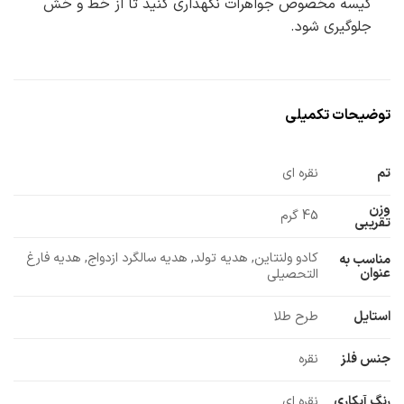
کیسه مخصوص جواهرات نگهداری کنید تا از خط و خش
جلوگیری شود.
توضیحات تکمیلی
تم
نقره ای
وزن
45 گرم
تقریبی
کادو ولنتاین, هدیه تولد, هدیه سالگرد ازدواج, هدیه فارغ
مناسب به
عنوان
التحصیلی
استایل
طرح طلا
جنس فلز
نقره
رنگ آبکاری
نقره ای