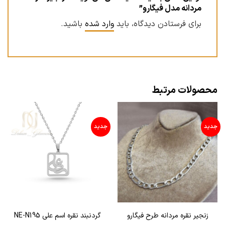
مردانه مدل فیگارو”
برای فرستادن دیدگاه، باید
وارد شده
باشید.
محصولات مرتبط
جدید
جدید
زنجير نقره مردانه طرح فيگارو
گردنبند نقره اسم علی NE-N195