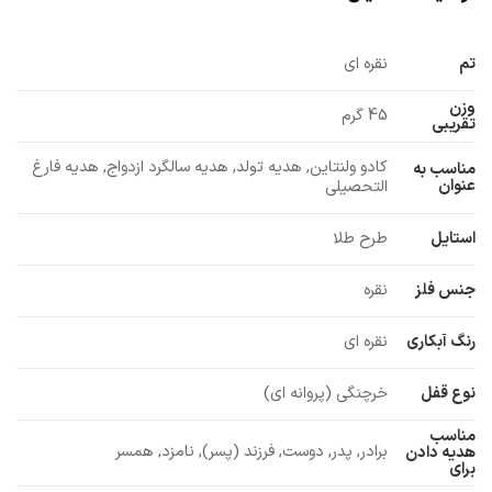
تم
نقره ای
وزن
45 گرم
تقریبی
کادو ولنتاین, هدیه تولد, هدیه سالگرد ازدواج, هدیه فارغ
مناسب به
عنوان
التحصیلی
استایل
طرح طلا
جنس فلز
نقره
رنگ آبکاری
نقره ای
نوع قفل
خرچنگی (پروانه ای)
مناسب
برادر, پدر, دوست, فرزند (پسر), نامزد, همسر
هدیه دادن
برای