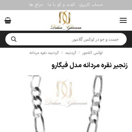
Ski
حساب کاربری
گفت و گو با ما
حراج ها
t
conten
Products
search
لوکس گلامور
/
گردنبند
/
گردنبند نقره مردانه
زنجیر نقره مردانه مدل فیگارو