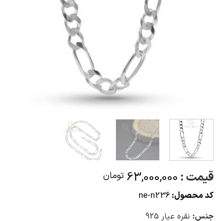
قیمت :
63,000,000
تومان
کد محصول:
ne-n236
جنس:
نقره عیار 925