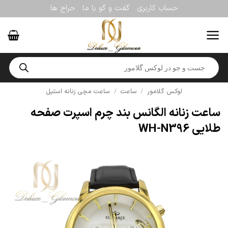
Ski
حساب کاربری
گفت و گو با ما
حراج ها
t
conten
Products
search
لوکس گلامور
/
ساعت
/
ساعت مچی زنانه استیل
ساعت زنانه الگانس بند چرم اسپرت صفحه
طلایی WH-N396