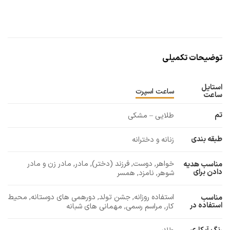
توضیحات تکمیلی
استایل
ساعت اسپرت
ساعت
تم
طلایی – مشکی
طبقه بندی
زنانه و دخترانه
خواهر, دوست, فرزند (دختر), مادر, مادر زن و مادر
مناسب هدیه
دادن برای
شوهر, نامزد, همسر
استفاده روزانه, جشن تولد, دورهمی های دوستانه, محیط
مناسب
استفاده در
کار, مراسم رسمی, مهمانی های شبانه