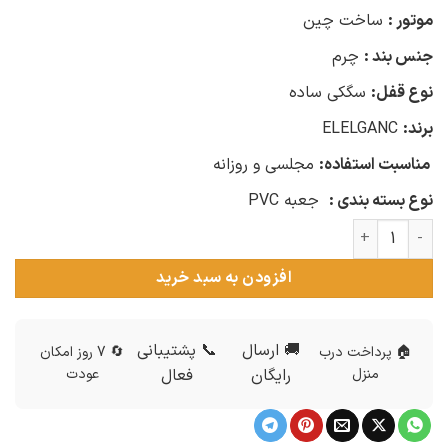
موتور :
ساخت چین
جنس بند :
چرم
نوع قفل:
سگکی ساده
برند:
ELELGANC
مناسبت استفاده:
مجلسی و روزانه
نوع بسته بندی :
جعبه PVC
ساعت زنانه الگانس بند چرم اسپرت صفحه طلایی WH-N396 عدد
افزودن به سبد خرید
🚚 ارسال
📞 پشتیبانی
🏠 پرداخت درب
🔄 7 روز امکان
منزل
رایگان
فعال
عودت