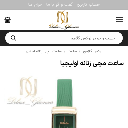
Ski
حساب کاربری
گفت و گو با ما
حراج ها
t
conten
Products
search
لوکس گلامور
/
ساعت
/
ساعت مچی زنانه استیل
ساعت مچی زنانه اولیجیا