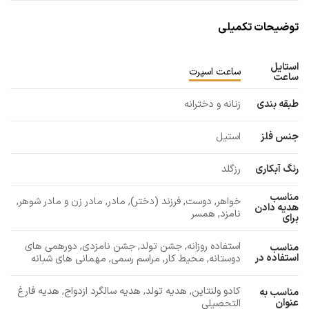
توضیحات تکمیلی
استایل
ساعت اسپرت
ساعت
طبقه بندی
زنانه و دخترانه
جنس فلز
استیل
رنگ آبکاری
رزگلد
مناسب
خواهر, دوست, فرزند (دختر), مادر, مادر زن و مادر شوهر,
هدیه دادن
نامزد, همسر
برای
استفاده روزانه, جشن تولد, جشن نامزدی, دورهمی های
مناسب
استفاده در
دوستانه, محیط کار, مراسم رسمی, مهمانی های شبانه
کادو ولنتاین, هدیه تولد, هدیه سالگرد ازدواج, هدیه فارغ
مناسب به
عنوان
التحصیلی