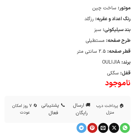
موتور:
ساخت چین
رنگ اعداد و عقربه:
رزگلد
بند سیلیکونی:
سبز
طرح صفحه:
مستطیلی
قطر صفحه:
2.5 سانتی متر
برند:
OULIJIA
قفل:
سگکی
ناموجود
🚚 ارسال
📞 پشتیبانی
🏠 پرداخت درب
🔄 7 روز امکان
منزل
رایگان
فعال
عودت