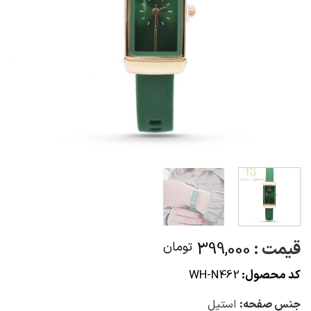
قیمت :
399,000
تومان
کد محصول:
WH-N462
جنس صفحه:
استیل