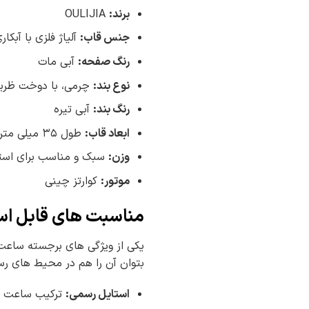
برند
:
OULIJIA
جنس قاب
:
آلیاژ فلزی با آبکار
رنگ صفحه
:
آبی مات
نوع بند
:
چرمی، با دوخت ظری
رنگ بند
:
آبی تیره
ابعاد قاب
:
طول ۳۵ میلی متر، عرض ۱۸ میلی متر
وزن
:
سبک و مناسب برای استفاده 
موتور
:
کوارتز چینی
مناسبت های قابل اس
یکی از ویژگی های برجسته ساعت
بتوان آن را هم در محیط های رسم
استایل رسمی
:
ترکیب ساعت با 