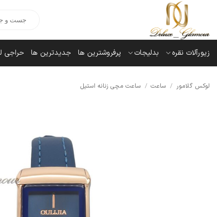
Ski
Products
t
search
conten
زیورآلات نقره
بدلیجات
پرفروشترین ها
جدیدترین ها
حراجی ل
لوکس گلامور
/
ساعت
/
ساعت مچی زنانه استیل