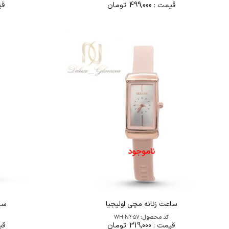
قیمت :
499,000
تومان
قی
ناموجود
ساعت زنانه مچی اولیجیا
سا
کد محصول:
WH-N457
قیمت :
319,000
تومان
قی