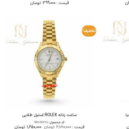
ن
قیمت :
399,000
تومان
تخفیف!
ناموجود
ا
ساعت زنانه ROLEX استیل طلایی
کد محصول:
WH-N381
قیمت
قیمت
ن
قیمت :
2,180,000
تومان
1,650,000
تومان