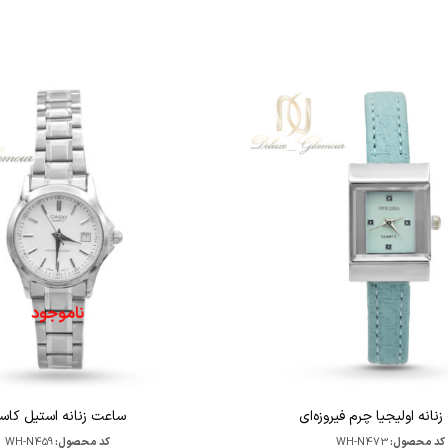
ناموجود
نانه اولیجیا چرم فیروزه‌ای
ساعت زنانه استیل کاسی
کد محصول:
WH-N473
کد محصول:
WH-N459