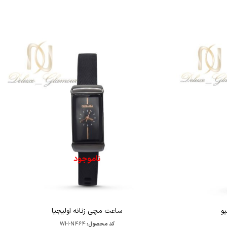
ناموجود
و
ساعت مچی زنانه اولیجیا
کد محصول:
WH-N464