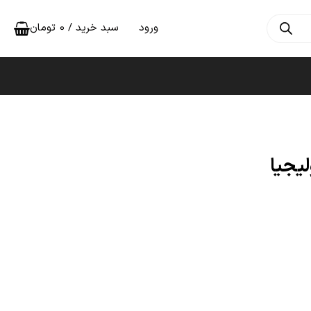
ورود
سبد خرید /
0
تومان
یجیا