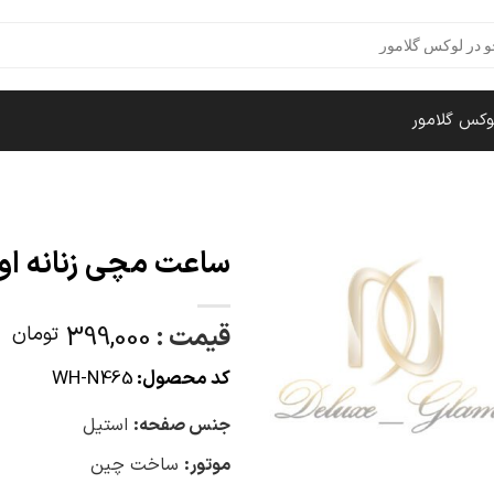
وکس گلامور
ساعت مچی زنانه اول
قیمت :
399,000
تومان
کد محصول:
WH-N465
جنس صفحه:
استیل
موتور:
ساخت چین