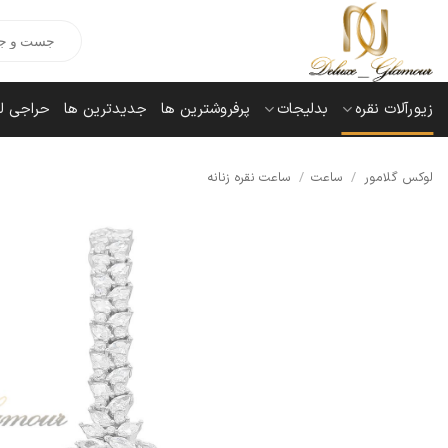
Ski
Products
t
search
conten
زیورآلات نقره
بدلیجات
پرفروشترین ها
جدیدترین ها
حراجی ل
لوکس گلامور
/
ساعت
/
ساعت نقره زنانه