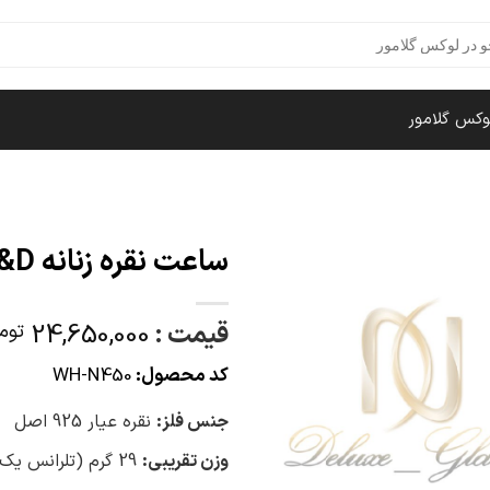
وکس گلامور
ساعت نقره زنانه H&D مارکیز
قیمت :
24,650,000
توم
کد محصول:
WH-N450
جنس فلز:
نقره عیار 925 اصل
وزن تقریبی:
29 گرم (تلرانس یک گرمی)