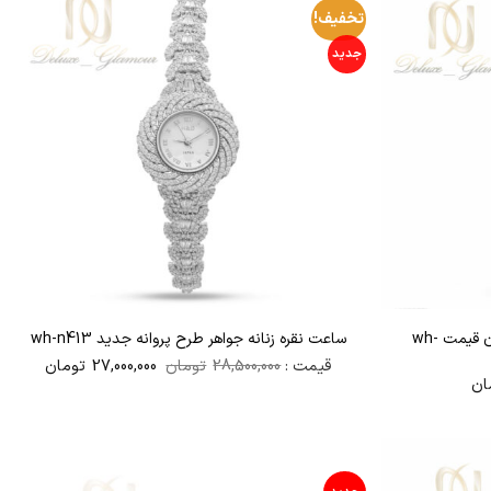
تخفیف!
جدید
ساعت جواهری زنانه نقره 925 ارزان قیمت wh-
ساعت نقره زنانه جواهر طرح پروانه جدید wh-n413
قیمت
قیمت
قیمت :
28,500,000
تومان
27,000,000
تومان
اصلی
فعلی
ان
28,500,000تومان
بود.
است.