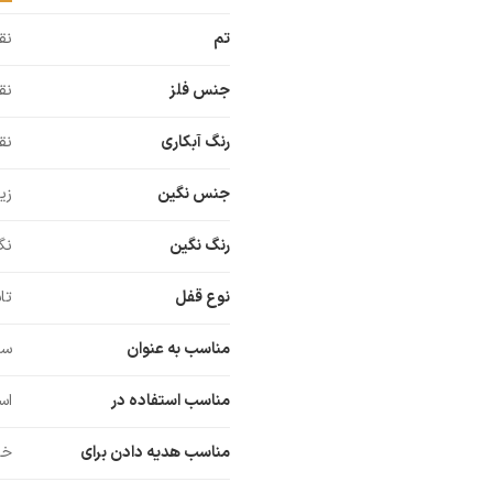
تم
نق
جنس فلز
نق
رنگ آبکاری
نق
جنس نگین
زی
رنگ نگین
نگ
نوع قفل
تا
مناسب به عنوان
سا
مناسب استفاده در
اس
مناسب هدیه دادن برای
خو