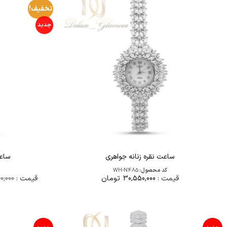
تخفیف!
جدید
ساعت نقره زنانه جواهری
ساعت
کد محصول:
WH-N485
قیمت :
30,550,000
تومان
قیمت :
0,000