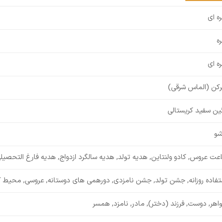
ره ای
ره
ره ای
رکن (الماس شرقی)
ین سفید کریستالی
شو
عت عروس, کادو ولنتاین, هدیه تولد, هدیه سالگرد ازدواج, هدیه فارغ التحصیل
تفاده روزانه, جشن تولد, جشن نامزدی, دورهمی های دوستانه, عروسی, محیط ک
اهر, دوست, فرزند (دختر), مادر, نامزد, همسر