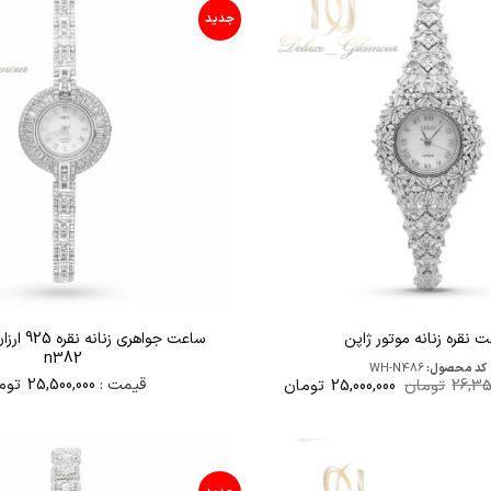
جدید
 نقره زنانه موتور ژاپن
n382
کد محصول:
WH-N486
قیمت
قیمت
قیمت :
25,500,000
توم
26,35
تومان
25,000,000
تومان
اصلی
فعلی
26,350,000تومان
25,000,000تومان
بود.
است.