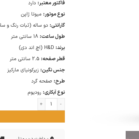
فاکتور معتبر:
دارد
نوع موتور:
میوتا ژاپن
گارانتی:
دو ساله (ثبات رنگ و سل
طول ساعت:
18 سانتی متر
برند:
H&D (اچ اند دی)
قطر صفحه:
2.5 سانتی متر
جنس نگین:
زیرکونیای مارکیز
طرح:
صفحه گرد
نوع آبکاری:
رودیوم
ساعت نقره زنانه H&D مارکیز عدد
🚚 
🏠 پرداخت درب منزل