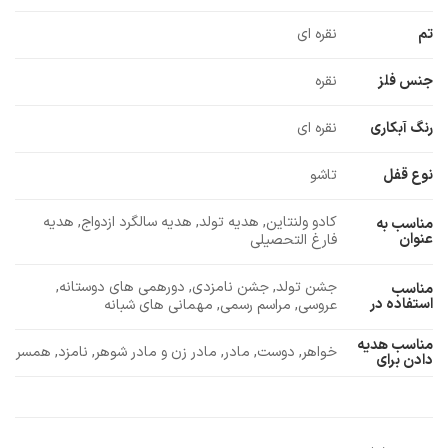
تم
نقره ای
جنس فلز
نقره
رنگ آبکاری
نقره ای
نوع قفل
تاشو
کادو ولنتاین, هدیه تولد, هدیه سالگرد ازدواج, هدیه
مناسب به
عنوان
فارغ التحصیلی
جشن تولد, جشن نامزدی, دورهمی های دوستانه,
مناسب
استفاده در
عروسی, مراسم رسمی, مهمانی های شبانه
مناسب هدیه
خواهر, دوست, مادر, مادر زن و مادر شوهر, نامزد, همسر
دادن برای