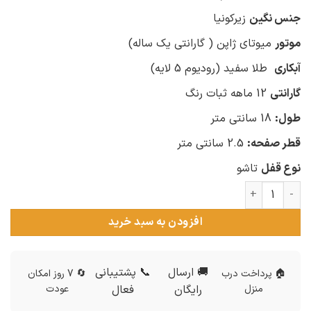
جنس نگین
زیرکونیا
موتور
میوتای ژاپن ( گارانتی یک ساله)
آبکاری
طلا سفید (رودیوم 5 لایه)
گارانتی
12 ماهه ثبات رنگ
طول:
18 سانتی متر
قطر صفحه:
2.5 سانتی متر
نوع قفل
تاشو
ساعت نقره زنانه H&D مدل پروانه عدد
افزودن به سبد خرید
🚚 ارسال
📞 پشتیبانی
🏠 پرداخت درب
🔄 7 روز امکان
منزل
رایگان
فعال
عودت