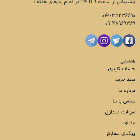
پشتیبانی از ساعت 9 تا 24 در تمام روزهای هفته :
041-35236690
09148969369
راهنمایی
حساب کاربری
سبد خرید
درباره ما
تماس با ما
سوالات متداول
مقالات
پیگیری سفارش