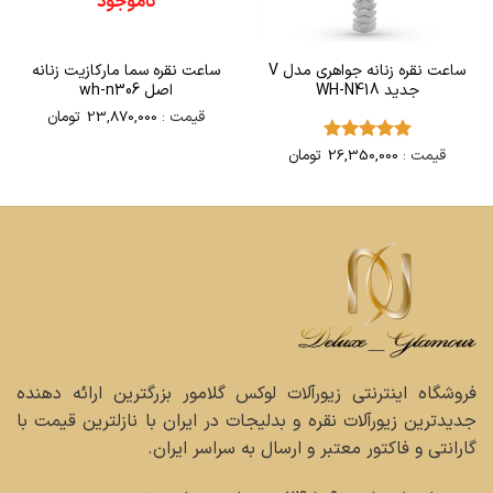
ناموجود
ساعت نقره زنانه جواهری مدل V
ساعت نقره سما مارکازیت زنانه
جدید WH-N418
اصل wh-n306
قیمت :
23,870,000
تومان
قیمت :
26,350,000
تومان
امتیاز
5
از
5
فروشگاه اینترنتی زیورآلات لوکس گلامور بزرگترین ارائه دهنده
جدیدترین زیورآلات نقره و بدلیجات در ایران با نازلترین قیمت با
گارانتی و فاکتور معتبر و ارسال به سراسر ایران.