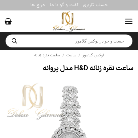
Ski
حساب کاربری
گفت و گو با ما
حراج ها
t
conten
Products
search
لوکس گلامور
/
ساعت
/
ساعت نقره زنانه
ساعت نقره زنانه H&D مدل پروانه