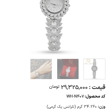
قیمت :
29,325,000
تومان
کد محصول:
WH-N407
وزن:
34.260 گرم (تلرانس یک گرمی)