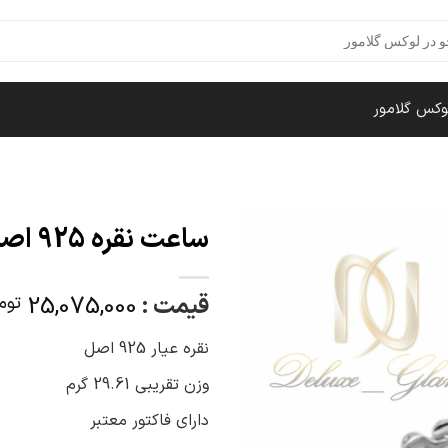
وکس گلامور
ساعت نقره 925 اصل زنانه طرح فلاور sh-n377
قیمت :
25,075,000
توم
نقره عیار 925 اصل
وزن تقریبی 29.61 گرم
دارای فاکتور معتبر