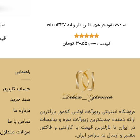
ساعت نقره جواهری نگین دار زنانه wh-n337
ساع
قیم
قیمت :
30,550,000
تومان
امتیاز
5
از
5
راهنمایی
حساب کاربری
سبد خرید
درباره ما
فروشگاه اینترنتی زیورآلات لوکس گلامور بزرگترین
ارائه دهنده جدیدترین زیورآلات نقره و بدلیجات
تماس با ما
در ایران با نازلترین قیمت با گارانتی و فاکتور
سوالات متداول
معتبر و ارسال به سراسر ایران.