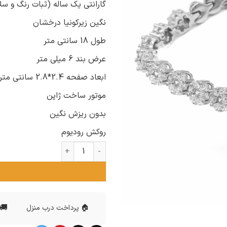
گارانتی یک ساله (ثبات رنگ و سل
نگین زیرکونیا درخشان
طول 18 سانتی متر
عرض بند 6 میلی متر
ابعاد صفحه 2.4*2.8 سانتی متر
موتور ساخت ژاپن
بدون ریزش نگین
روکش رودیوم
ساعت نقره 925 اصل زنانه طرح فلاور sh-n377 عدد
🚚 
🏠 پرداخت درب منزل