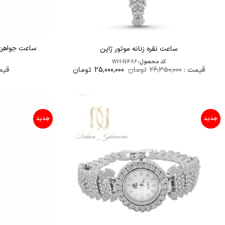
ساعت نقره زنانه موتور ژاپن
کد محصول:
WH-N486
قیمت
قیمت
قیم
قیمت :
26,350,000
تومان
25,000,000
تومان
اصلی
فعلی
26,350,000تومان
25,000,000تومان
بود.
است.
جدید
جدید