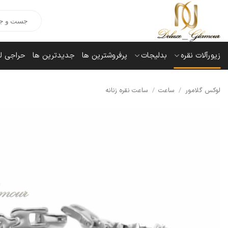
Ski
Products
t
search
conten
زیورآلات نقره
بدلیجات
پرفروشترین ها
جدیدترین ها
حراجی ل
لوکس گلامور
/
ساعت
/
ساعت نقره زنانه