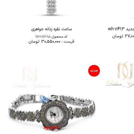
wh-n4
ساعت نقره زنانه جواهری
قیمت
27,00
تومان
کد محصول:
WH-N485
فعلی
قیمت :
30,550,000
تومان
28,500,000تومان
27,000,000تومان
است.
جدید
ناموجود