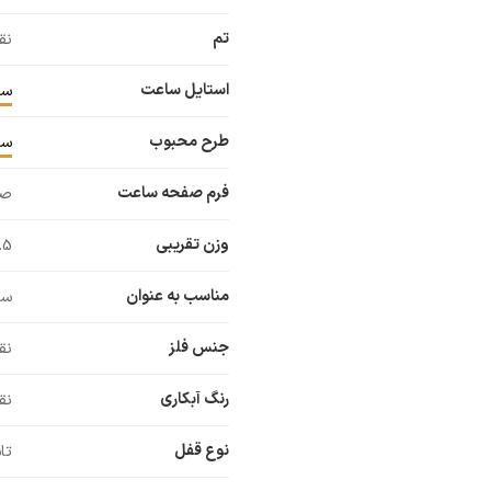
تم
نق
استایل ساعت
سا
طرح محبوب
سا
فرم صفحه ساعت
صف
وزن تقریبی
29.5
مناسب به عنوان
سا
جنس فلز
نق
رنگ آبکاری
نق
نوع قفل
تا