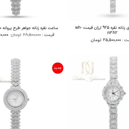
ساعت جواهری زنانه نقره 925 ارزان قیمت wh-
ساعت نقره زنانه جواهر طرح پروانه جدید 13
n382
قیمت
قیمت :
28,500,000
تومان
0,000
اصلی
ت :
25,500,000
تومان
بود.
جدید