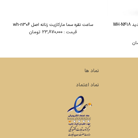
ساعت نقره سما مارکازیت زنانه اصل wh-n306
قیمت :
23,870,000
تومان
ان
نماد ها
نماد اعتماد