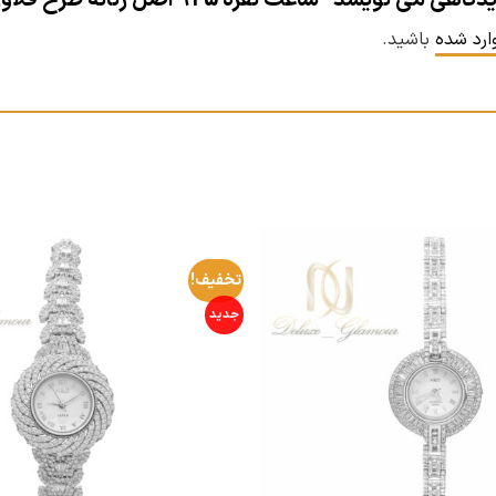
سد “ساعت نقره 925 اصل زنانه طرح فلاور sh-n377”
ارد شده
باشید.
تخفیف!
جدید