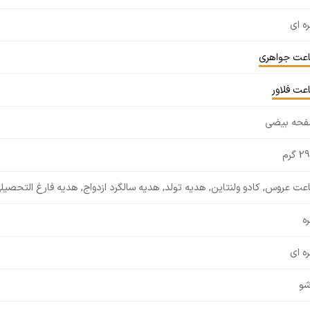
ره ای
عت جواهری
عت فلاور
حه بیضی
 گرم
عت عروس, کادو ولنتاین, هدیه تولد, هدیه سالگرد ازدواج, هدیه فارغ التحصیل
ره
ره ای
شو