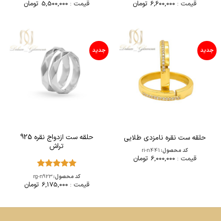
قیمت :
6,600,000
تومان
قیمت :
5,500,000
تومان
جدید
جدید
حلقه ست ازدواج نقره 925
حلقه ست نقره نامزدی طلایی
تراش
کد محصول:
ri-n441
قیمت :
6,000,000
تومان
امتیاز
5
از
کد محصول:
rg-n923
5
قیمت :
6,175,000
تومان