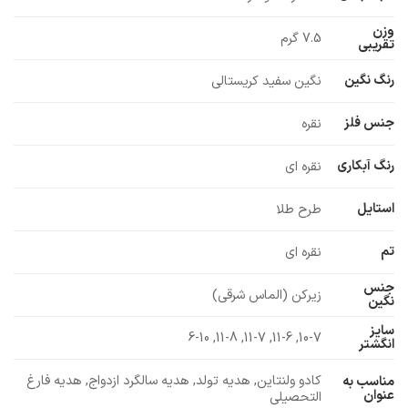
وزن
7.5 گرم
تقریبی
رنگ نگین
نگین سفید کریستالی
جنس فلز
نقره
رنگ آبکاری
نقره ای
استایل
طرح طلا
تم
نقره ای
جنس
زیرکن (الماس شرقی)
نگین
سایز
10-7, 11-6, 11-7, 11-8, 6-10
انگشتر
کادو ولنتاین, هدیه تولد, هدیه سالگرد ازدواج, هدیه فارغ
مناسب به
عنوان
التحصیلی