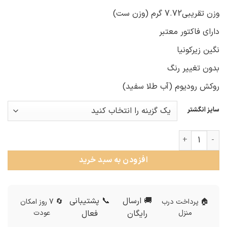
وزن تقریبی7.72 گرم (وزن ست)
دارای فاکتور معتبر
نگین زیرکونیا
بدون تغییر رنگ
روکش رودیوم (آب طلا سفید)
سایز انگشتر
حلقه ست نقره ازدواج عدد
افزودن به سبد خرید
🚚 ارسال
📞 پشتیبانی
🏠 پرداخت درب
🔄 7 روز امکان
منزل
رایگان
فعال
عودت