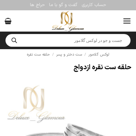
Ski
حساب کاربری
گفت و گو با ما
حراج ها
t
conten
Products
search
لوکس گلامور
/
ست دختر و پسر
/
حلقه ست نقره
حلقه ست نقره ازدواج