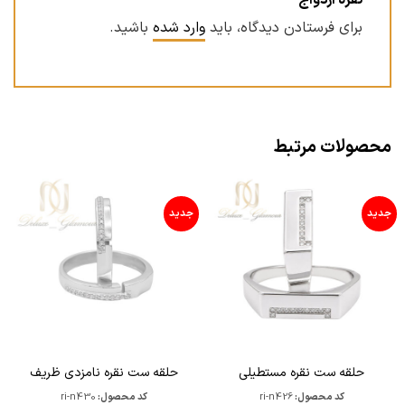
نقره ازدواج”
برای فرستادن دیدگاه، باید
وارد شده
باشید.
محصولات مرتبط
جدید
جدید
حلقه ست نقره مستطیلی
حلقه ست نقره نامزدی ظریف
کد محصول:
ri-n426
کد محصول:
ri-n430