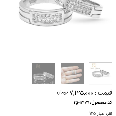
قیمت :
7,125,000
تومان
کد محصول:
rg-n979
نقره عیار 925