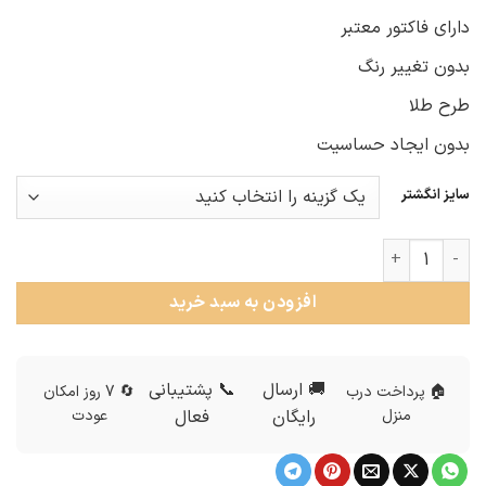
دارای فاکتور معتبر
بدون تغییر رنگ
طرح طلا
بدون ایجاد حساسیت
سایز انگشتر
ست حلقه نامزدی نقره نگین دار rg-n541 عدد
افزودن به سبد خرید
🚚 ارسال
📞 پشتیبانی
🏠 پرداخت درب
🔄 7 روز امکان
منزل
رایگان
فعال
عودت