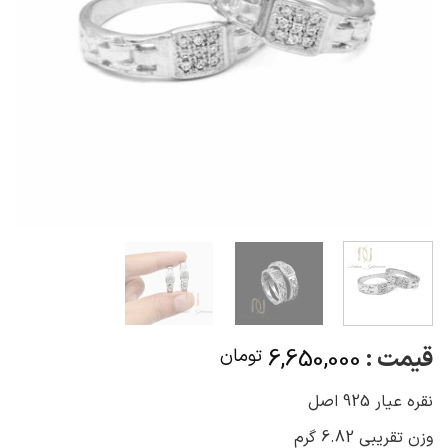
قیمت :
6,650,000
تومان
نقره عیار 925 اصل
وزن تقریبی 6.82 گرم