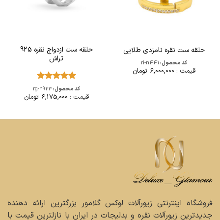
حلقه ست ازدواج نقره 925
حلقه ست نقره نامزدی طلایی
تراش
کد محصول:
ri-n441
قیمت :
6,000,000
تومان
امتیاز
5
از
کد محصول:
rg-n923
5
قیمت :
6,175,000
تومان
فروشگاه اینترنتی زیورآلات لوکس گلامور بزرگترین ارائه دهنده
جدیدترین زیورآلات نقره و بدلیجات در ایران با نازلترین قیمت با