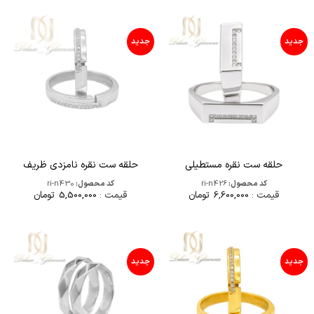
جدید
جدید
حلقه ست نقره مستطیلی
حلقه ست نقره نامزدی ظریف
کد محصول:
ri-n426
کد محصول:
ri-n430
قیمت :
6,600,000
تومان
قیمت :
5,500,000
تومان
جدید
جدید