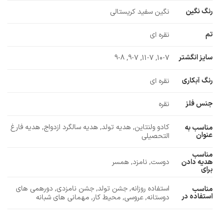
رنگ نگین
نگین سفید کریستالی
تم
نقره ای
سایز انگشتر
10-7, 11-7, 9-7, 9-8
رنگ آبکاری
نقره ای
جنس فلز
نقره
کادو ولنتاین, هدیه تولد, هدیه سالگرد ازدواج, هدیه فارغ
مناسب به
عنوان
التحصیلی
مناسب
دوست, نامزد, همسر
هدیه دادن
برای
استفاده روزانه, جشن تولد, جشن نامزدی, دورهمی های
مناسب
استفاده در
دوستانه, عروسی, محیط کار, مهمانی های شبانه