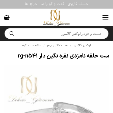
Ski
حساب کاربری
گفت و گو با ما
حراج ها
t
conten
Products
search
لوکس گلامور
/
ست دختر و پسر
/
حلقه ست نقره
ست حلقه نامزدی نقره نگین دار rg-n541