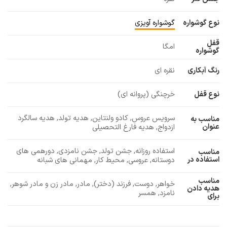
نوع گوشواره
گوشواره آویزی
قفل
امگا
گوشواره
رنگ آبکاری
نقره ای
نوع قفل
خرچنگی (پروانه ای)
سرویس عروس, کادو ولنتاین, هدیه تولد, هدیه سالگرد
مناسب به
عنوان
ازدواج, هدیه فارغ التحصیلی
استفاده روزانه, جشن تولد, جشن نامزدی, دورهمی های
مناسب
استفاده در
دوستانه, عروسی, محیط کار, مهمانی های شبانه
مناسب
خواهر, دوست, فرزند (دختر), مادر, مادر زن و مادر شوهر,
هدیه دادن
نامزد, همسر
برای