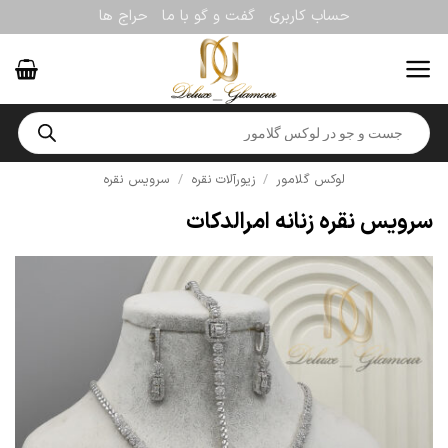
Ski
حساب کاربری
گفت و گو با ما
حراج ها
t
conten
Products
search
لوکس گلامور
/
زیورآلات نقره
/
سرویس نقره
سرویس نقره زنانه امرالدکات