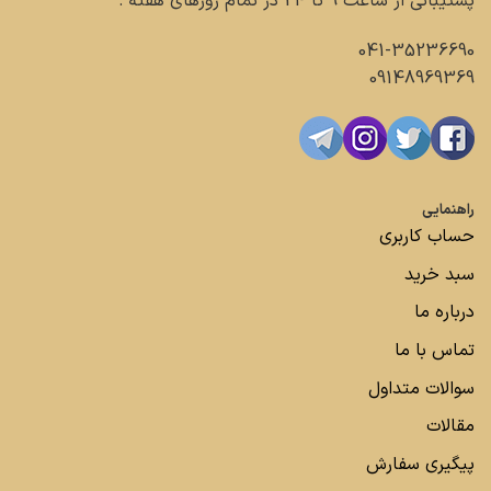
پشتیبانی از ساعت 9 تا 24 در تمام روزهای هفته :
041-35236690
09148969369
راهنمایی
حساب کاربری
سبد خرید
درباره ما
تماس با ما
سوالات متداول
مقالات
پیگیری سفارش