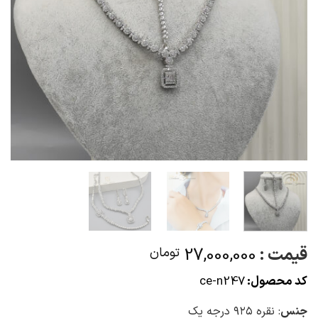
قیمت :
27,000,000
تومان
کد محصول:
ce-n247
جنس
: نقره ۹۲۵ درجه یک