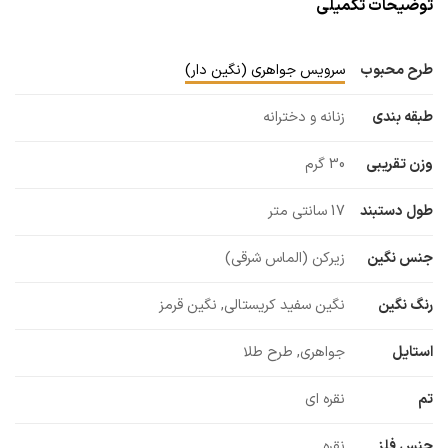
توضیحات تکمیلی
طرح محبوب
سرویس جواهری (نگین دار)
طبقه بندی
زنانه و دخترانه
وزن تقریبی
30 گرم
طول دستبند
17 سانتی متر
جنس نگین
زیرکن (الماس شرقی)
رنگ نگین
نگین سفید کریستالی, نگین قرمز
استایل
جواهری, طرح طلا
تم
نقره ای
جنس فلز
نقره