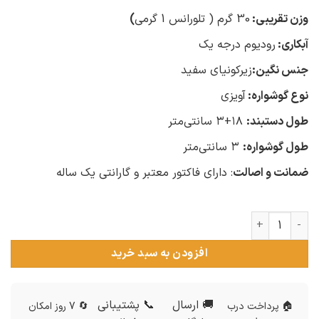
وزن تقریبی:
30 گرم ( تلورانس 1 گرمی
)
آبکاری:
رودیوم درجه یک
جنس نگین:
زیرکونیای سفید
نوع گوشواره:
آویزی
طول دستبند:
۱۸+۳ سانتی‌متر
طول گوشواره:
۳ سانتی‌متر
ضمانت و اصالت
: دارای فاکتور معتبر و گارانتی یک ساله
سرویس نقره زنانه امرالدکات عدد
افزودن به سبد خرید
🚚 ارسال
📞 پشتیبانی
🏠 پرداخت درب
🔄 7 روز امکان