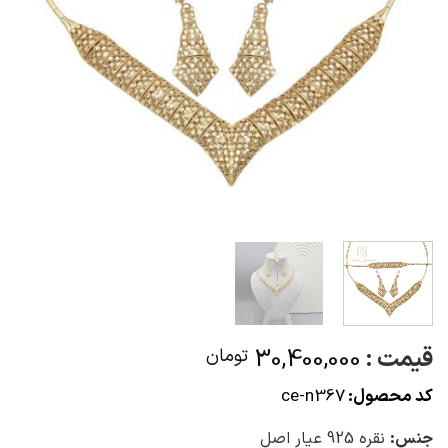
قیمت :
30,400,000
تومان
کد محصول:
ce-n367
جنس:
نقره 925 عیار اصل