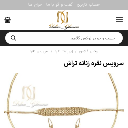
Ski
حساب کاربری
گفت و گو با ما
حراج ها
t
conten
Products
search
لوکس گلامور
/
زیورآلات نقره
/
سرویس نقره
سرویس نقره زنانه تراش