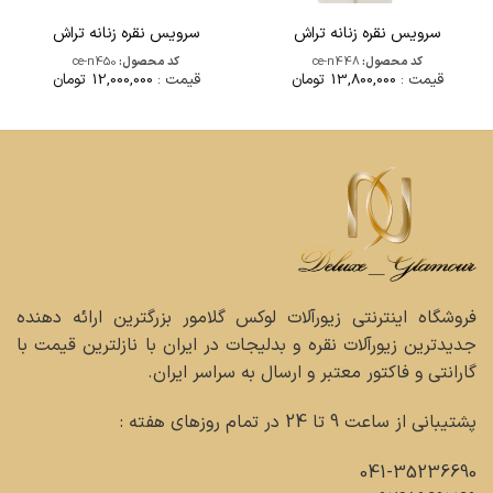
سرویس نقره زنانه تراش
سرویس نقره زنانه تراش
کد محصول:
ce-n448
کد محصول:
ce-n450
قیمت :
13,800,000
تومان
قیمت :
12,000,000
تومان
فروشگاه اینترنتی زیورآلات لوکس گلامور بزرگترین ارائه دهنده
جدیدترین زیورآلات نقره و بدلیجات در ایران با نازلترین قیمت با
گارانتی و فاکتور معتبر و ارسال به سراسر ایران.
پشتیبانی از ساعت 9 تا 24 در تمام روزهای هفته :
041-35236690