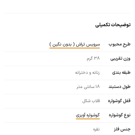
توضیحات تکمیلی
طرح محبوب
سرویس تراش ( بدون نگین )
وزن تقریبی
38 گرم
طبقه بندی
زنانه و دخترانه
طول دستبند
18 سانتی متر
قفل گوشواره
قلاب شکل
نوع گوشواره
گوشواره آویزی
جنس فلز
نقره