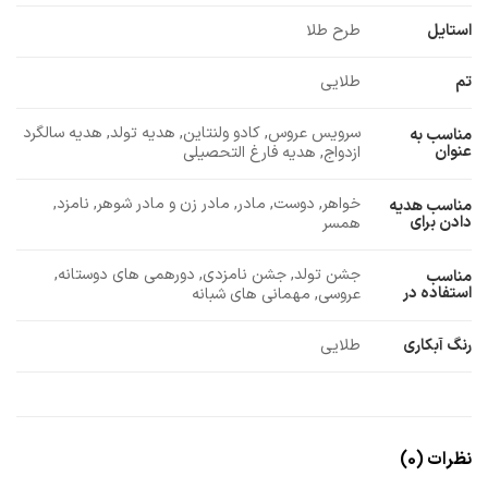
استایل
طرح طلا
تم
طلایی
سرویس عروس, کادو ولنتاین, هدیه تولد, هدیه سالگرد
مناسب به
عنوان
ازدواج, هدیه فارغ التحصیلی
خواهر, دوست, مادر, مادر زن و مادر شوهر, نامزد,
مناسب هدیه
دادن برای
همسر
جشن تولد, جشن نامزدی, دورهمی های دوستانه,
مناسب
استفاده در
عروسی, مهمانی های شبانه
رنگ آبکاری
طلایی
نظرات (0)