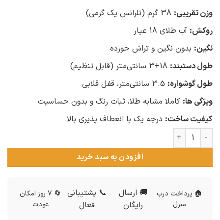
وزن تقریبی:
38 گرم (تلرانس یک گرمی)
روکش:
آب طلای 18 عیار
نگین:
بدون نگین و تراش خورده
طول دستبند:
18+3 سانتی‌متر (قابل تنظیم)
طول گوشواره:
3.5 سانتی‌متر، قفل قلابی
ویژگی ها:
کاملا مشابه طلا، ثبات رنگ و بدون حساسیت
کیفیت ساخت:
درجه یک با انعطاف پذیری بالا
سرویس نقره زنانه تراش عدد
افزودن به سبد خرید
🚚 ارسال
📞 پشتیبانی
🏠 پرداخت درب
🔄 7 روز امکان
منزل
رایگان
فعال
عودت