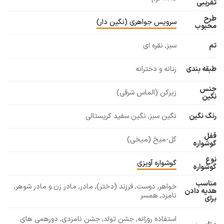
تقریبی
طرح
سرویس جواهری (نگین دار)
محبوب
تم
سبز, نقره ای
طبقه بندی
زنانه و دخترانه
جنس
زیرکن (الماس شرقی)
نگین
رنگ نگین
نگین سبز, نگین سفید کریستالی
قفل
گل-میخ (میخی)
گوشواره
نوع
گوشواره آویزی
گوشواره
مناسب
خواهر, دوست, فرزند (دختر), مادر, مادر زن و مادر شوهر,
هدیه دادن
نامزد, همسر
برای
استفاده روزانه, جشن تولد, جشن نامزدی, دورهمی های