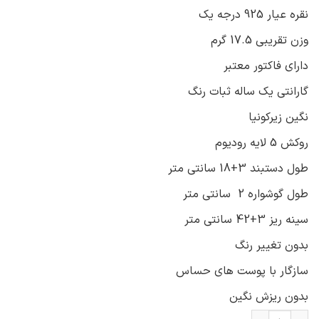
نقره عیار 925 درجه یک
وزن تقریبی 17.5 گرم
دارای فاکتور معتبر
گارانتی یک ساله ثبات رنگ
نگین زیرکونیا
روکش 5 لایه رودیوم
طول دستبند 3+18 سانتی متر
طول گوشواره 2 سانتی متر
سینه ریز 3+42 سانتی متر
بدون تغییر رنگ
سازگار با پوست های حساس
بدون ریزش نگین
سرویس نقره زنجیری نگین سبز اشک و فلاور ce-n206 عدد