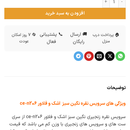
افزودن به سبد خرید
🚚 ارسال
📞 پشتیبانی
🏠 پرداخت درب
🔄 7 روز امکان
منزل
رایگان
فعال
عودت
توضیحات
ویژگی های سرویس نقره نگین سبز اشک و فلاور ce-n206
سرویس نقره زنجیری نگین سبز اشک و فلاور ce-n206 از سری
ست های و سرویس های زنجیری با وزن کم می باشد که قیمت