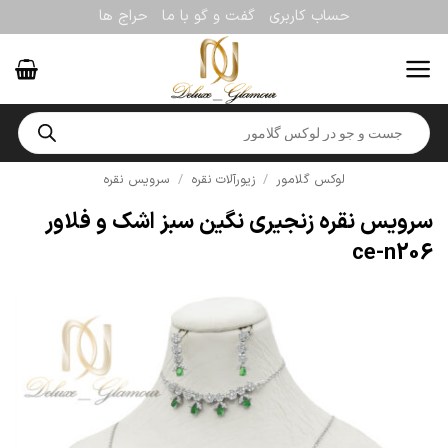
Ski
حساب کاربری
گفت و گو با ما
حراج ها
t
conten
Products
search
لوکس گلامور
/
زیورآلات نقره
/
سرویس نقره
سرویس نقره زنجیری نگین سبز اشک و فلاور
ce-n206