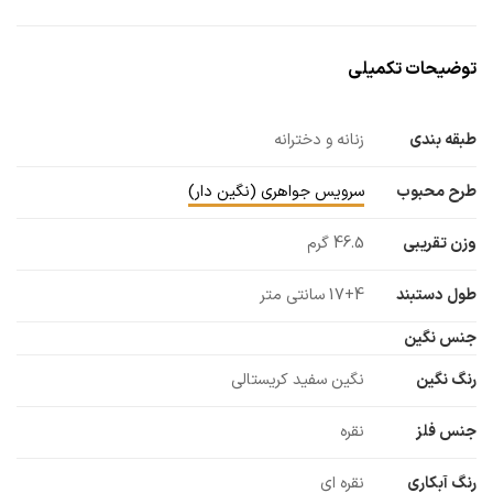
توضیحات تکمیلی
طبقه بندی
زنانه و دخترانه
طرح محبوب
سرویس جواهری (نگین دار)
وزن تقریبی
46.5 گرم
طول دستبند
17+4 سانتی متر
جنس نگین
رنگ نگین
نگین سفید کریستالی
جنس فلز
نقره
رنگ آبکاری
نقره ای