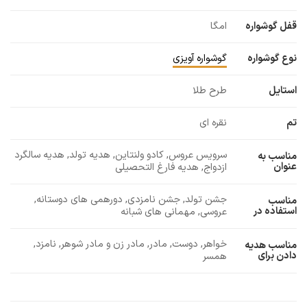
قفل گوشواره
امگا
نوع گوشواره
گوشواره آویزی
استایل
طرح طلا
تم
نقره ای
سرویس عروس, کادو ولنتاین, هدیه تولد, هدیه سالگرد
مناسب به
عنوان
ازدواج, هدیه فارغ التحصیلی
جشن تولد, جشن نامزدی, دورهمی های دوستانه,
مناسب
استفاده در
عروسی, مهمانی های شبانه
خواهر, دوست, مادر, مادر زن و مادر شوهر, نامزد,
مناسب هدیه
دادن برای
همسر