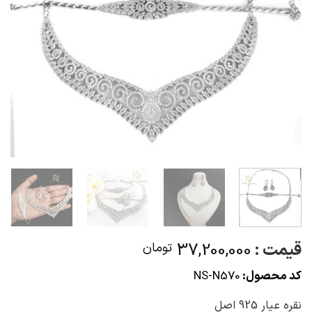
قیمت :
37,200,000
تومان
کد محصول:
NS-N570
نقره عیار 925 اصل