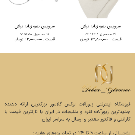
سرویس نقره زنانه تراش
سرویس نقره زنانه تراش
کد محصول:
ce-n448
کد محصول:
ce-n450
قیمت :
13,800,000
تومان
قیمت :
12,000,000
تومان
فروشگاه اینترنتی زیورآلات لوکس گلامور بزرگترین ارائه دهنده
جدیدترین زیورآلات نقره و بدلیجات در ایران با نازلترین قیمت با
گارانتی و فاکتور معتبر و ارسال به سراسر ایران.
پشتیبانی از ساعت 9 تا 24 در تمام روزهای هفته :