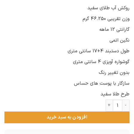
روکش آب طلای سفید
وزن تقریبی 46.250 گرم
گارانتی 12 ماهه
نگین اتمی
طول دستبند 4+17 سانتی متری
گوشواره آویزی 4 سانتی متری
بدون تغییر رنگ
سازگار با پوست های حساس
طرح طلا سفید
سرویس نقره عروس طرح طلا سفید عدد
افزودن به سبد خرید