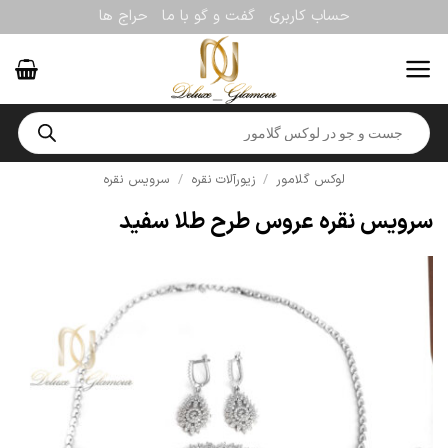
Ski
حساب کاربری
گفت و گو با ما
حراج ها
t
conten
Products
search
لوکس گلامور
/
زیورآلات نقره
/
سرویس نقره
سرویس نقره عروس طرح طلا سفید