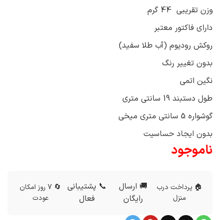
وزن تقریبی 44 گرم
دارای فاکتور معتبر
روکش رودیوم (آب طلا سفید)
بدون تغییر رنگ
نگین اتمی
طول دستبند 19 سانتی متری
گوشواره 5 سانتی متری میخی
بدون ایجاد حساسیت
ناموجود
🚚 ارسال
📞 پشتیبانی
🏠 پرداخت درب
🔄 7 روز امکان
منزل
رایگان
فعال
عودت