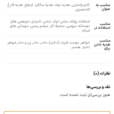
کادو ولنتاین, هدیه تولد, هدیه سالگرد ازدواج, هدیه فارغ
مناسب به
عنوان
التحصیلی
استفاده روزانه, جشن تولد, جشن نامزدی, دورهمی های
مناسب
دوستانه, عروسی, محیط کار, مراسم رسمی, مهمانی های
استفاده در
شبانه
مناسب
خواهر, دوست, فرزند (دختر), مادر, مادر زن و مادر شوهر,
هدیه دادن
نامزد, همسر
برای
نظرات (0)
نقد و بررسی‌ها
هنوز بررسی‌ای ثبت نشده است.