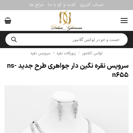
Ski
حساب کاربری
گفت و گو با ما
حراج ها
t
conten
Products
search
لوکس گلامور
/
زیورآلات نقره
/
سرویس نقره
سرویس نقره نگین دار جواهری طرح جدید ns-
n655