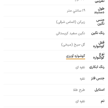
تقریبی
طول
19 سانتي متر
دستبند
جنس
زیرکن (الماس شرقی)
نگین
رنگ نگین
نگین سفید کریستالی
قفل
گل-میخ (میخی)
گوشواره
نوع
گوشواره آویزی
گوشواره
رنگ آبکاری
نقره ای
جنس فلز
نقره
استایل
طرح طلا
تم
نقره ای