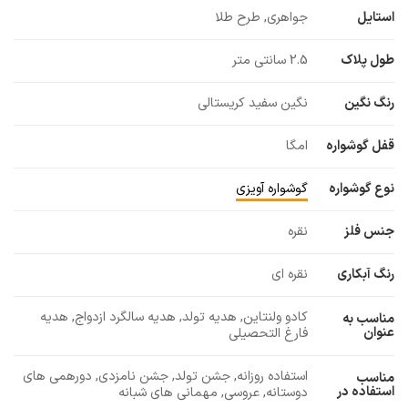
استایل
جواهری, طرح طلا
طول پلاک
2.5 سانتی متر
رنگ نگین
نگین سفید کریستالی
قفل گوشواره
امگا
نوع گوشواره
گوشواره آویزی
جنس فلز
نقره
رنگ آبکاری
نقره ای
کادو ولنتاین, هدیه تولد, هدیه سالگرد ازدواج, هدیه
مناسب به
عنوان
فارغ التحصیلی
استفاده روزانه, جشن تولد, جشن نامزدی, دورهمی های
مناسب
استفاده در
دوستانه, عروسی, مهمانی های شبانه