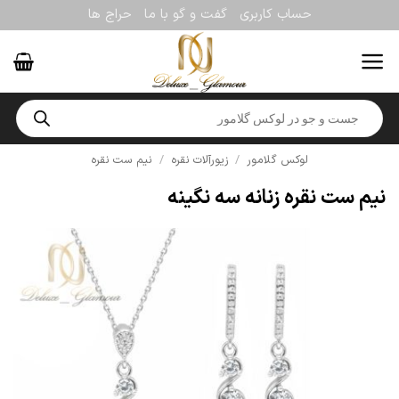
Ski
حساب کاربری
گفت و گو با ما
حراج ها
t
conten
Products
search
لوکس گلامور
/
زیورآلات نقره
/
نیم ست نقره
نیم ست نقره زنانه سه نگینه