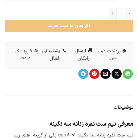
نیم ست نقره زنانه سه نگینه عدد
افزودن به سبد خرید
🚚 ارسال
📞 پشتیبانی
🏠 پرداخت درب
🔄 7 روز امکان
منزل
رایگان
فعال
عودت
توضیحات
معرفی نیم ست نقره زنانه سه نگینه
نیم ست نقره زنانه سه نگینه ce-n391 یکی از گزینه های زیبا