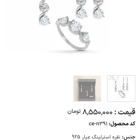
قیمت :
8,550,000
تومان
کد محصول:
ce-n391
جنس:
نقره استرلینگ عیار 925