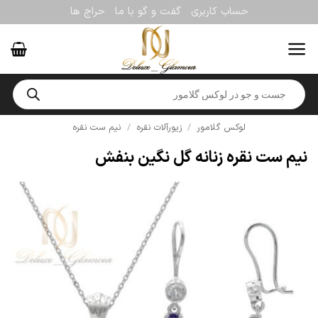
Ski
حساب کاربری
گفت و گو با ما
حراج ها
t
conten
Products
search
لوکس گلامور
/
زیورآلات نقره
/
نیم ست نقره
نیم ست نقره زنانه گل نگین بنفش