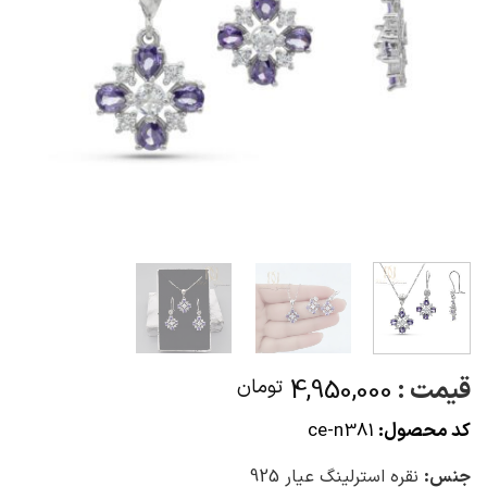
قیمت :
4,950,000
تومان
کد محصول:
ce-n381
جنس:
نقره استرلینگ عیار 925