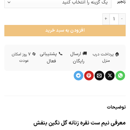
زنجیر
نیم ست نقره زنانه گل نگین بنفش عدد
افزودن به سبد خرید
🚚 ارسال
📞 پشتیبانی
🏠 پرداخت درب
🔄 7 روز امکان
منزل
رایگان
فعال
عودت
توضیحات
معرفی نیم ست نقره زنانه گل نگین بنفش