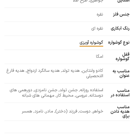
استایل
جواهری, طرح طلا
جنس فلز
نقره
رنگ آبکاری
نقره ای
نوع گوشواره
گوشواره آویزی
قفل
امگا
گوشواره
کادو ولنتاین, هدیه تولد, هدیه سالگرد ازدواج, هدیه فارغ
مناسب به
عنوان
التحصیلی
استفاده روزانه, جشن تولد, جشن نامزدی, دورهمی های
مناسب
استفاده در
دوستانه, عروسی, محیط کار, مهمانی های شبانه
مناسب
خواهر, دوست, فرزند (دختر), مادر, نامزد, همسر
هدیه دادن
برای