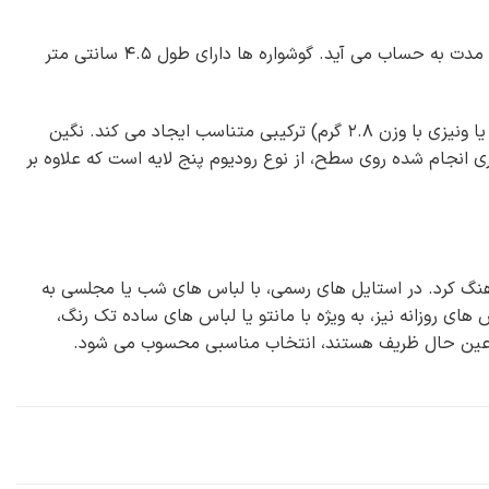
وزن تقریبی نیم ست شامل گوشواره و پلاک حدود ۱۰.۵ گرم است که وزن مناسبی برای استفاده طولانی مدت به حساب می آید. گوشواره ها دارای طول ۴.۵ سانتی متر
طول پلاک همراه با آویز به ۳.۵ سانتی متر می رسد که در کنار زنجیر انتخابی (حلقه ای با وزن ۱.۳ گرم یا ونیزی با وزن ۲.۸ گرم) ترکیبی متناسب ایجاد می کند. نگین
ری انجام شده روی سطح، از نوع رودیوم پنج لایه است که علاوه بر
نگ کرد. در استایل های رسمی، با لباس های شب یا مجلسی به
ی روزانه نیز، به ویژه با مانتو یا لباس های ساده تک رنگ،
ر عین حال ظریف هستند، انتخاب مناسبی محسوب می شود.