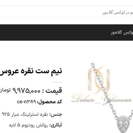
وکس گلامور
نیم ست نقره عروس
قیمت :
9,975,000
تومان
کد محصول:
ce-n389
جنس:
نقره استرلینگ عیار 925
آبکاری:
روکش رودیوم 5 لایه