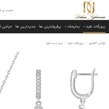
Ski
Products
t
search
conten
زیورآلات نقره
بدلیجات
پرفروشترین ها
جدیدترین ها
حراجی ل
لوکس گلامور
/
زیورآلات نقره
/
نیم ست نقره