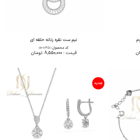
وم
نیم ست نقره زنانه حلقه ای
کد محصول:
ce-n451
ن
قیمت :
8,550,000
تومان
جدید