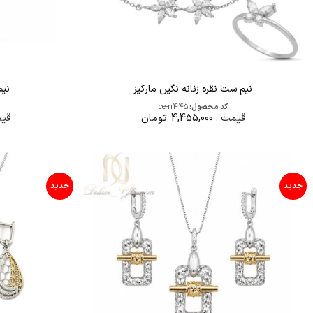
نیم ست نقره زنانه نگین مارکیز
نیم
کد محصول:
ce-n445
قیمت :
4,455,000
تومان
قی
جدید
جدید