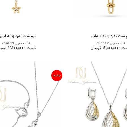
 ست نقره زنانه تیفانی
نیم ست نقره زنانه لیلی
کد محصول:
ce-n447
کد محصول:
ce-n449
مت :
12,000,000
تومان
قیمت :
3,600,000
توما
جدید