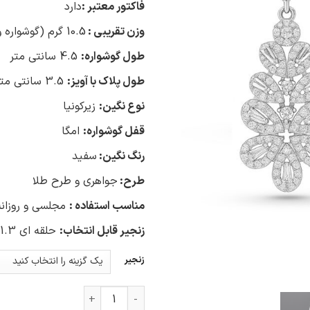
فاکتور معتبر :
دارد
وزن تقریبی :
10.5 گرم (گوشواره و پلاک)
طول گوشواره:
4.5 سانتی متر
طول پلاک با آویز:
3.5 سانتی متر
نوع نگین:
زیرکونیا
قفل گوشواره:
امگا
رنگ نگین:
سفید
طرح:
جواهری و طرح طلا
مناسب استفاده :
مجلسی و روزانه
زنجیر قابل انتخاب:
حلقه ای 1.3 گرمی، ونیزی 2.8 گرم
زنجیر
نیم ست نقره عروس عدد