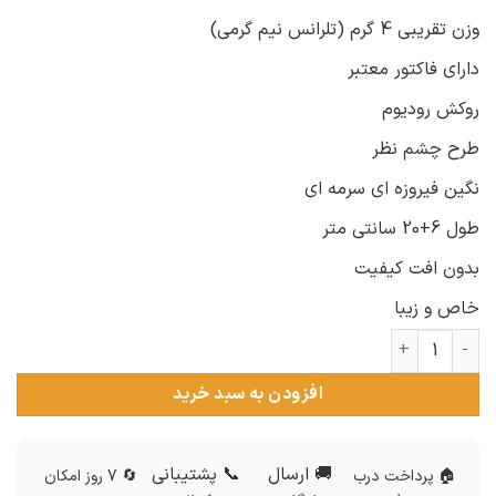
وزن تقریبی 4 گرم (تلرانس نیم گرمی)
دارای فاکتور معتبر
روکش رودیوم
طرح چشم نظر
نگین فیروزه ای سرمه ای
طول 6+20 سانتی متر
بدون افت کیفیت
خاص و زیبا
پابند نقره چشم نظر عدد
افزودن به سبد خرید
🚚 ارسال
📞 پشتیبانی
🏠 پرداخت درب
🔄 7 روز امکان