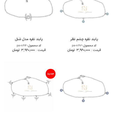
پابند نقره چشم نظر
پابند نقره مدل شنل
کد محصول:
pa-n193
کد محصول:
pa-n194
قیمت :
3,960,000
تومان
قیمت :
3,960,000
تومان
جدید