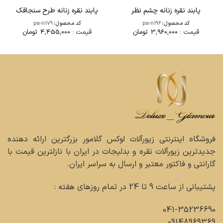
پابند نقره زنانه چشم نظر
پابند نقره زنانه طرح سنجاقک
کد محصول:
pa-n196
کد محصول:
pa-n179
قیمت :
3,960,000
تومان
قیمت :
4,455,000
تومان
فروشگاه اینترنتی زیورآلات لوکس گلامور بزرگترین ارائه دهنده
جدیدترین زیورآلات نقره و بدلیجات در ایران با نازلترین قیمت با
گارانتی و فاکتور معتبر و ارسال به سراسر ایران.
پشتیبانی از ساعت 9 تا 24 در تمام روزهای هفته :
041-35236690
09148969369