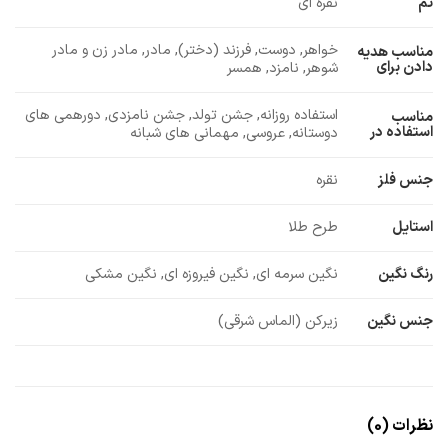
تم
نقره ای
خواهر, دوست, فرزند (دختر), مادر, مادر زن و مادر
مناسب هدیه
دادن برای
شوهر, نامزد, همسر
استفاده روزانه, جشن تولد, جشن نامزدی, دورهمی های
مناسب
استفاده در
دوستانه, عروسی, مهمانی های شبانه
جنس فلز
نقره
استایل
طرح طلا
رنگ نگین
نگین سرمه ای, نگین فیروزه ای, نگین مشکی
جنس نگین
زیرکن (الماس شرقی)
نظرات (0)