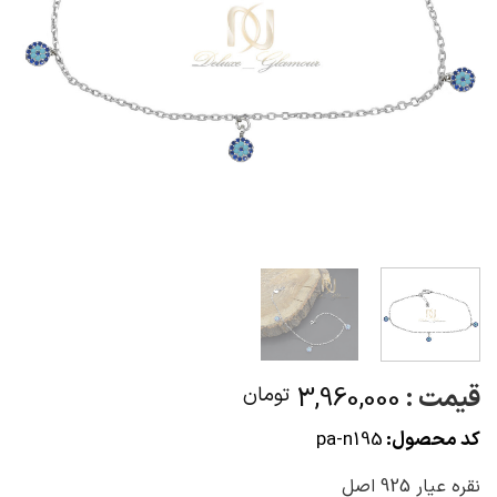
قیمت :
3,960,000
تومان
کد محصول:
pa-n195
نقره عیار 925 اصل