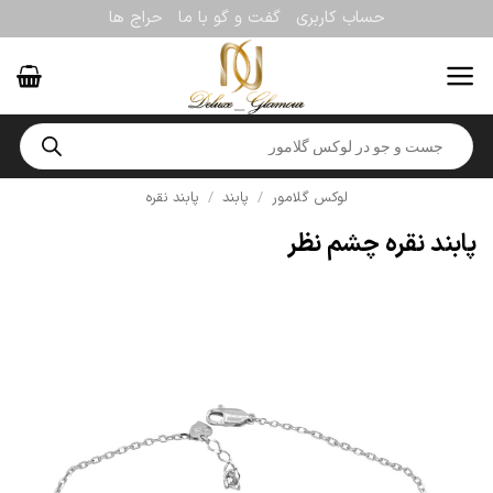
Ski
حساب کاربری
گفت و گو با ما
حراج ها
t
conten
Products
search
لوکس گلامور
/
پابند
/
پابند نقره
پابند نقره چشم نظر