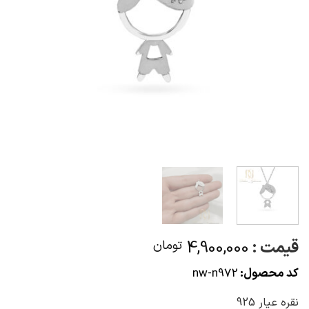
قیمت :
4,900,000
تومان
کد محصول:
nw-n972
نقره عیار 925