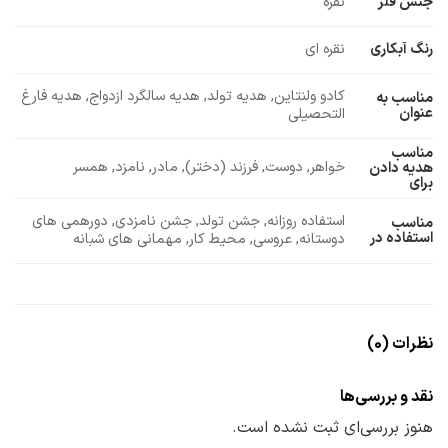
جنس فلز
نقره
رنگ آبکاری
نقره ای
کادو ولنتاین, هدیه تولد, هدیه سالگرد ازدواج, هدیه فارغ
مناسب به
عنوان
التحصیلی
مناسب
خواهر, دوست, فرزند (دختر), مادر, نامزد, همسر
هدیه دادن
برای
استفاده روزانه, جشن تولد, جشن نامزدی, دورهمی های
مناسب
استفاده در
دوستانه, عروسی, محیط کار, مهمانی های شبانه
نظرات (0)
نقد و بررسی‌ها
هنوز بررسی‌ای ثبت نشده است.