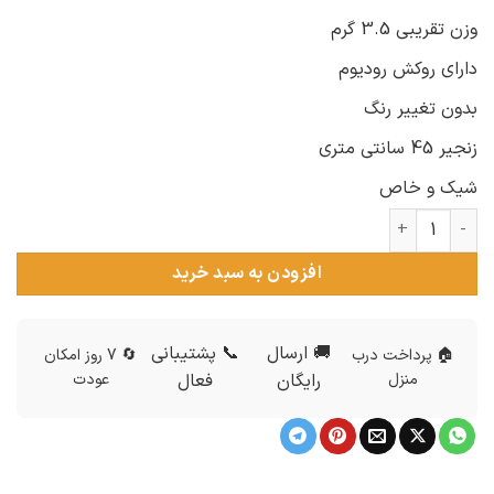
وزن تقریبی 3.5 گرم
دارای روکش رودیوم
بدون تغییر رنگ
زنجیر 45 سانتی متری
شیک و خاص
گردنبند اسم نقره سفارشی طرح کودک عدد
افزودن به سبد خرید
🚚 ارسال
📞 پشتیبانی
🏠 پرداخت درب
🔄 7 روز امکان
منزل
رایگان
فعال
عودت