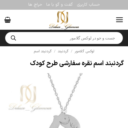
Ski
حساب کاربری
گفت و گو با ما
حراج ها
t
conten
Products
search
لوکس گلامور
/
گردنبند
/
گردنبند اسم
گردنبند اسم نقره سفارشی طرح کودک