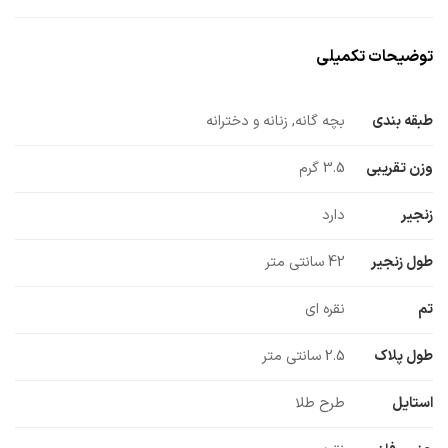
توضیحات تکمیلی
طبقه بندی
بچه گانه, زنانه و دخترانه
وزن تقریبی
3.5 گرم
زنجیر
دارد
طول زنجیر
42 سانتی متر
تم
نقره ای
طول پلاک
2.5 سانتی متر
استایل
طرح طلا