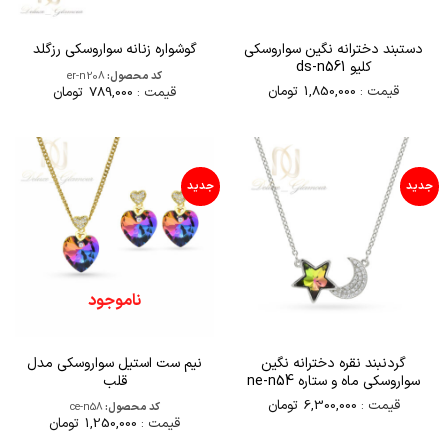
دستبند دخترانه نگین سواروسکی
گوشواره زنانه سواروسکی رزگلد
کلیو ds-n561
کد محصول:
er-n208
قیمت :
1,850,000
تومان
قیمت :
789,000
تومان
جدید
جدید
ناموجود
گردنبند نقره دخترانه نگین
نیم ست استیل سواروسکی مدل
سواروسکی ماه و ستاره ne-n54
قلب
قیمت :
6,300,000
تومان
کد محصول:
ce-n58
قیمت :
1,250,000
تومان