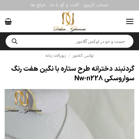
Ski
حساب کاربری
گفت و گو با ما
حراج ها
t
conten
Products
search
لوکس گلامور
/
زیورآلات زنانه
گردنبند دخترانه طرح ستاره با نگین هفت رنگ
سواروسکی Nw-n228