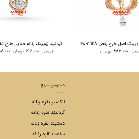
ناموجود
ناموجود
وپینگ اصل طرح رقص nw-n928
گردنبند ژوپینگ زنانه طلایی طرح تک نگی
قیمت
مت :
683,000
تومان
قیمت :
618,000
تومان
8,000
اصلی
بود.
دسترسی سریع
انگشتر نقره زنانه
گردنبند نقره زنانه
دستبند نقره زنانه
ساعت نقره زنانه