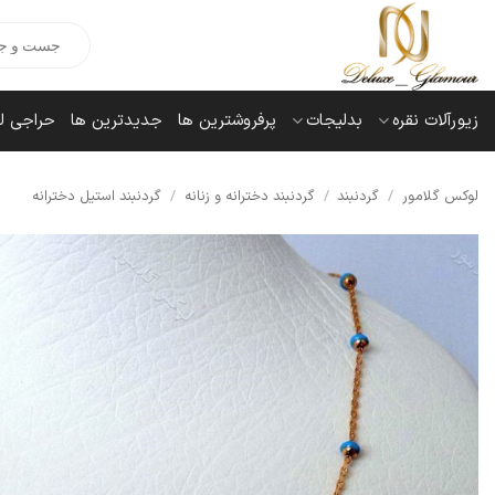
Ski
Products
t
search
conten
زیورآلات نقره
بدلیجات
پرفروشترین ها
جدیدترین ها
حراجی ل
لوکس گلامور
/
گردنبند
/
گردنبند دخترانه و زنانه
/
گردنبند استیل دخترانه