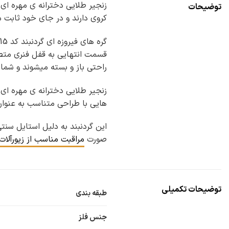
زنجیر طلایی دخترانه ی مهره ای
توضیحات
کروی دارند و در جای خود ثابت م
قسمت انتهایی به قفل فنری متصل 
راحتی باز و بسته میشوند و شما 
زنجیر طلایی دخترانه ی مهره ای ژوپینگ طرح فیروزه Nw-n115 میتواند
هایی با طراحی متناسب به عنوا
این گردنبند به دلیل استایل سنتی
صورت
مراقبت مناسب از زیورآلات
توضیحات تکمیلی
طبقه بندی
جنس فلز