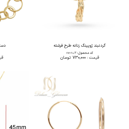
گردنبند ژوپینگ زنانه طرح فرشته
دستب
کد محصول:
ne-n04
قیمت :
730,000
تومان
قی