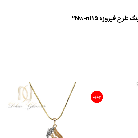
فیروزه Nw-n115”
جدید