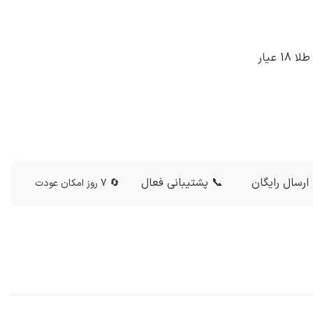
عیار
ارسال رایگان
📞 پشتیبانی فعال
🔄 7 روز امکان عودت