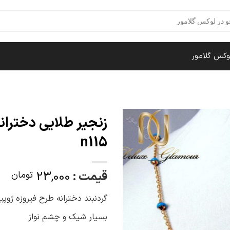
وکس گلامور
n115
قیمت :
23,000
تومان
گردنبند دخترانه طرح فیروزه ژوپی
بسیار شیک و چشم نواز