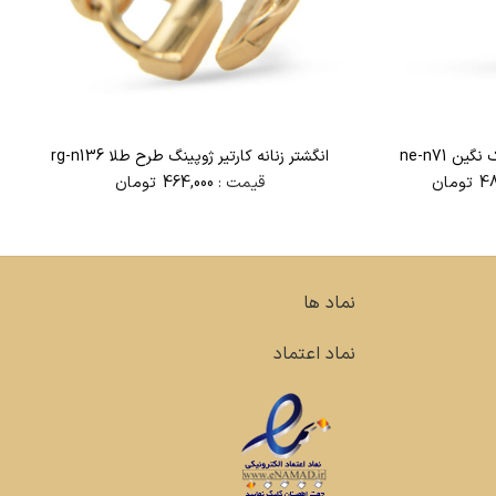
ن ne-n71
انگشتر زنانه کارتیر ژوپینگ طرح طلا rg-n136
قیمت
48
تومان
قیمت :
464,000
تومان
فعلی
618,000تومان
488,000تومان
است.
نماد ها
نماد اعتماد