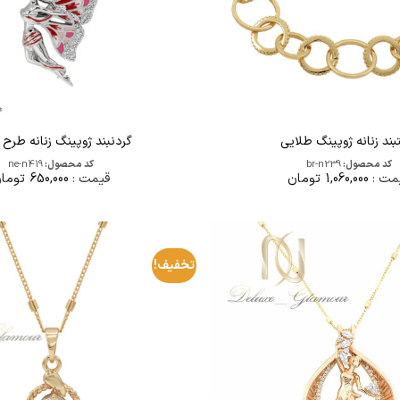
ند زنانه ژوپینگ طلایی
گردنبند ژوپینگ زنانه طرح 
کد محصول:
br-n239
کد محصول:
ne-n419
مت :
1,060,000
تومان
قیمت :
650,000
توما
تخفیف!