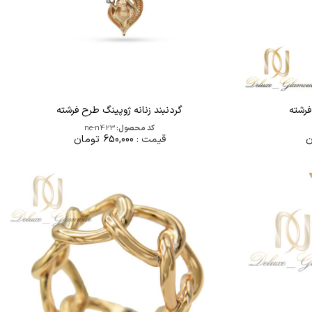
فرشته
گردنبند زنانه ژوپینگ طرح فرشته
کد محصول:
ne-n423
ن
قیمت :
650,000
تومان