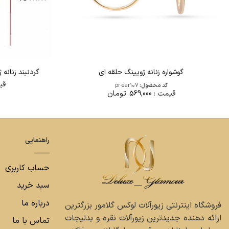
گوشواره زنانه ژوپینگ حلقه ای
گردنبند زنانه ژ
قی
کد محصول:
pr-ear107
قیمت :
569,000
تومان
راهنمایی
حساب کاربری
سبد خرید
درباره ما
فروشگاه اینترنتی زیورآلات لوکس گلامور بزرگترین
ارائه دهنده جدیدترین زیورآلات نقره و بدلیجات
تماس با ما