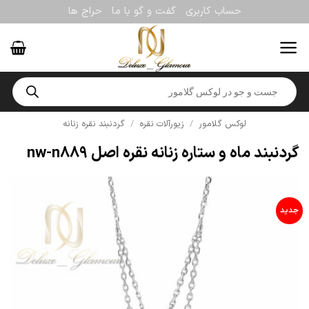
Ski
حساب کاربری
گفت و گو با ما
حراج ها
t
conten
Products
search
لوکس گلامور
/
زیورآلات نقره
/
گردنبند نقره زنانه
گردنبند ماه و ستاره زنانه نقره اصل nw-n889
جدید