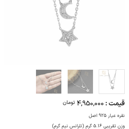
قیمت :
4,950,000
تومان
نقره عیار 925 اصل
وزن تقریبی 5.16 گرم (تلرانس نیم گرم)