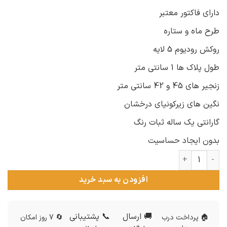
دارای فاکتور معتبر
طرح ماه و ستاره
روکش رودیوم 5 لایه
طول پلاک ها 1 سانتی متر
زنجیر های 45 و 42 سانتی متر
نگین های زیرکونیای درخشان
گارانتی یک ساله ثبات رنگ
بدون ایجاد حساسیت
گردنبند ماه و ستاره زنانه نقره اصل nw-n889 عدد
افزودن به سبد خرید
🚚 ارسال
📞 پشتیبانی
🏠 پرداخت درب
🔄 7 روز امکان