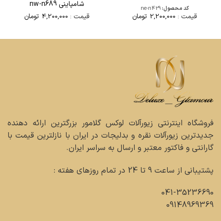
شامپاینی nw-n689
کد محصول:
ne-n429
قیمت :
4,200,000
تومان
قیمت :
2,200,000
تومان
فروشگاه اینترنتی زیورآلات لوکس گلامور بزرگترین ارائه دهنده
جدیدترین زیورآلات نقره و بدلیجات در ایران با نازلترین قیمت با
گارانتی و فاکتور معتبر و ارسال به سراسر ایران.
پشتیبانی از ساعت 9 تا 24 در تمام روزهای هفته :
041-35236690
09148969369