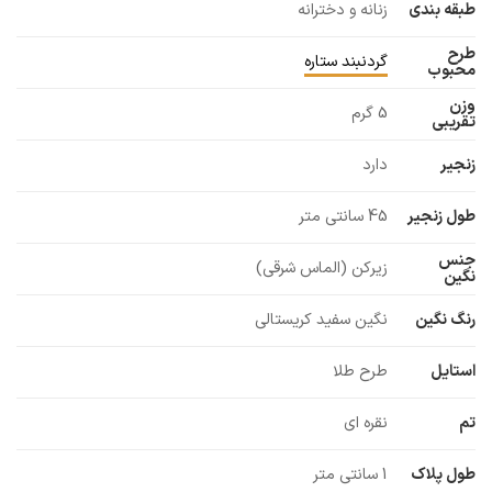
طبقه بندی
زنانه و دخترانه
طرح
گردنبند ستاره
محبوب
وزن
5 گرم
تقریبی
زنجیر
دارد
طول زنجیر
45 سانتی متر
جنس
زیرکن (الماس شرقی)
نگین
رنگ نگین
نگین سفید کریستالی
استایل
طرح طلا
تم
نقره ای
طول پلاک
1 سانتی متر