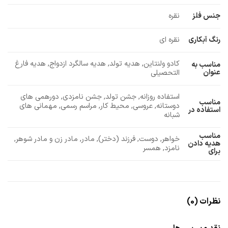
جنس فلز
نقره
رنگ آبکاری
نقره ای
کادو ولنتاین, هدیه تولد, هدیه سالگرد ازدواج, هدیه فارغ
مناسب به
عنوان
التحصیلی
استفاده روزانه, جشن تولد, جشن نامزدی, دورهمی های
مناسب
دوستانه, عروسی, محیط کار, مراسم رسمی, مهمانی های
استفاده در
شبانه
مناسب
خواهر, دوست, فرزند (دختر), مادر, مادر زن و مادر شوهر,
هدیه دادن
نامزد, همسر
برای
نظرات (0)