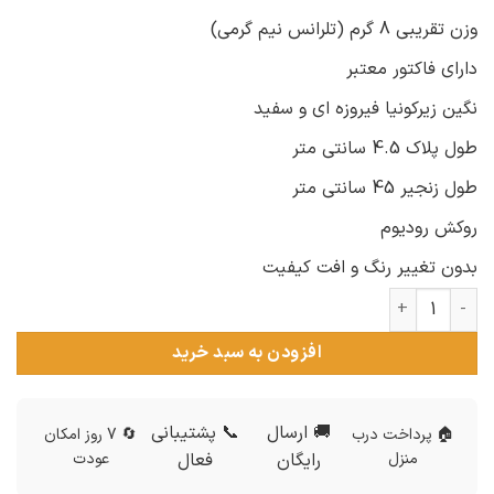
وزن تقریبی 8 گرم (تلرانس نیم گرمی)
دارای فاکتور معتبر
نگین زیرکونیا فیروزه ای و سفید
طول پلاک 4.5 سانتی متر
طول زنجیر 45 سانتی متر
روکش رودیوم
بدون تغییر رنگ و افت کیفیت
گردنبند نقره زنانه فرشته عدد
افزودن به سبد خرید
🚚 ارسال
📞 پشتیبانی
🏠 پرداخت درب
🔄 7 روز امکان
منزل
رایگان
فعال
عودت