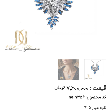
قیمت :
7,600,000
تومان
کد محصول:
ne-n356
نقره عیار 925