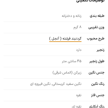
توضیحات تکمیلی
طبقه بندی
زنانه و دخترانه
وزن تقریبی
8 گرم
طرح محبوب
گردنبند فرشته ( آنجل )
زنجیر
دارد
طول زنجیر
45 سانتی متر
جنس نگین
زیرکن (الماس شرقی)
رنگ نگین
نگین سفید کریستالی, نگین فیروزه ای
جنس فلز
نقره
رنگ آبکاری
نقره ای