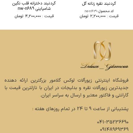
گردنبند دخترانه قلب نگین
گردنبند نقره زنانه گل
شامپاینی nw-n689
کد محصول:
ne-n429
قیمت :
4,200,000
تومان
قیمت :
2,200,000
تومان
فروشگاه اینترنتی زیورآلات لوکس گلامور بزرگترین ارائه دهنده
جدیدترین زیورآلات نقره و بدلیجات در ایران با نازلترین قیمت با
گارانتی و فاکتور معتبر و ارسال به سراسر ایران.
پشتیبانی از ساعت 9 تا 24 در تمام روزهای هفته :
041-35236690
09148969369