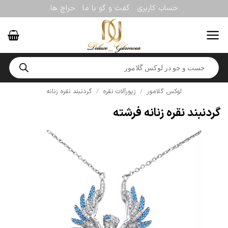
Ski
حساب کاربری
گفت و گو با ما
حراج ها
t
conten
Products
search
لوکس گلامور
/
زیورآلات نقره
/
گردنبند نقره زنانه
گردنبند نقره زنانه فرشته