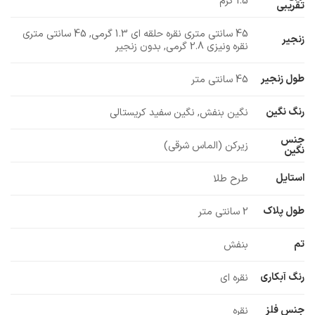
1.5 گرم
تقریبی
45 سانتی متری نقره حلقه ای 1.3 گرمی, 45 سانتی متری
زنجیر
نقره ونیزی 2.8 گرمی, بدون زنجیر
طول زنجیر
45 سانتی متر
رنگ نگین
نگین بنفش, نگین سفید کریستالی
جنس
زیرکن (الماس شرقی)
نگین
استایل
طرح طلا
طول پلاک
2 سانتی متر
تم
بنفش
رنگ آبکاری
نقره ای
جنس فلز
نقره