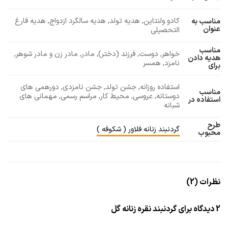
کادو ولنتاین, هدیه تولد, هدیه سالگرد ازدواج, هدیه فارغ
مناسب به
عنوان
التحصیلی
مناسب
خواهر, دوست, فرزند (دختر), مادر, مادر زن و مادر شوهر,
هدیه دادن
نامزد, همسر
برای
استفاده روزانه, جشن تولد, جشن نامزدی, دورهمی های
مناسب
دوستانه, عروسی, محیط کار, مراسم رسمی, مهمانی های
استفاده در
شبانه
طرح
گردنبند زنانه فلاور ( شکوفه )
محبوب
نظرات (2)
2 دیدگاه برای
گردنبند نقره زنانه گل