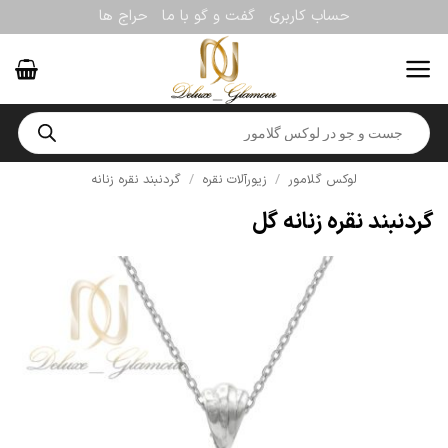
Ski
حساب کاربری
گفت و گو با ما
حراج ها
t
conten
Products
search
لوکس گلامور
/
زیورآلات نقره
/
گردنبند نقره زنانه
گردنبند نقره زنانه گل