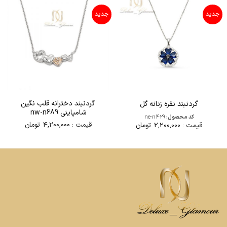
جدید
جدید
گردنبند دخترانه قلب نگین
گردنبند نقره زنانه گل
شامپاینی nw-n689
کد محصول:
ne-n429
قیمت :
4,200,000
تومان
قیمت :
2,200,000
تومان