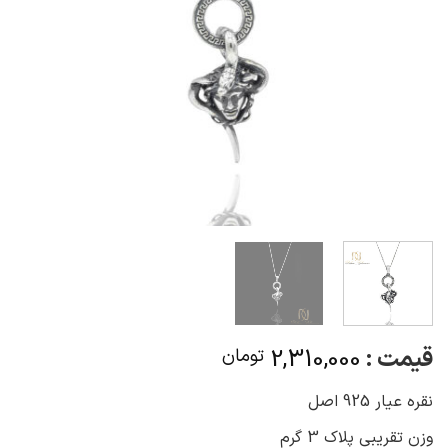
قیمت :
2,310,000
تومان
نقره عیار 925 اصل
وزن تقریبی پلاک 3 گرم