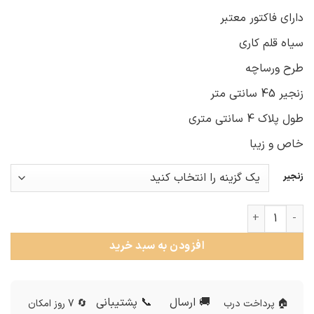
دارای فاکتور معتبر
سیاه قلم کاری
طرح ورساچه
زنجیر 45 سانتی متر
طول پلاک 4 سانتی متری
خاص و زیبا
زنجیر
گردنبند نقره طرح ورساچه سیاه قلم nw-n908 عدد
افزودن به سبد خرید
🚚 ارسال
📞 پشتیبانی
🏠 پرداخت درب
🔄 7 روز امکان