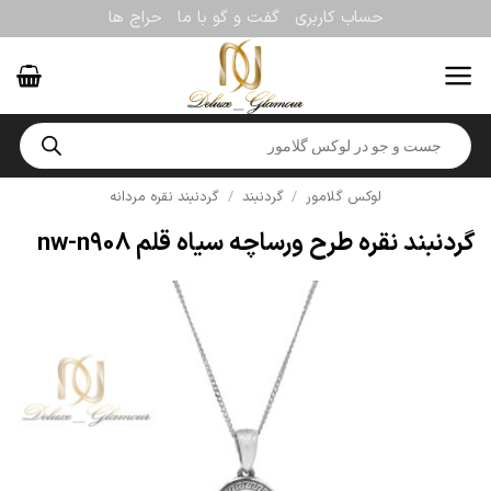
Ski
حساب کاربری
گفت و گو با ما
حراج ها
t
conten
Products
search
لوکس گلامور
/
گردنبند
/
گردنبند نقره مردانه
گردنبند نقره طرح ورساچه سیاه قلم nw-n908