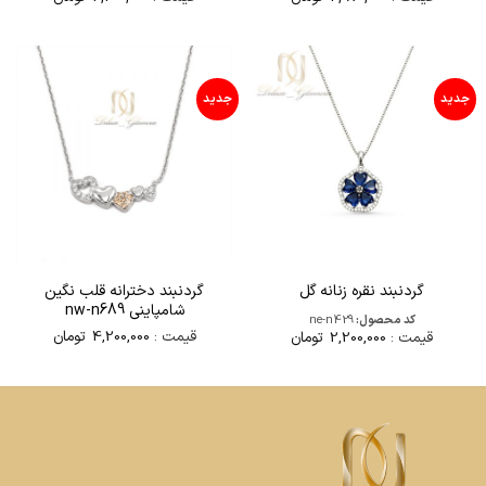
جدید
جدید
گردنبند دخترانه قلب نگین
گردنبند نقره زنانه گل
شامپاینی nw-n689
کد محصول:
ne-n429
قیمت :
4,200,000
تومان
قیمت :
2,200,000
تومان